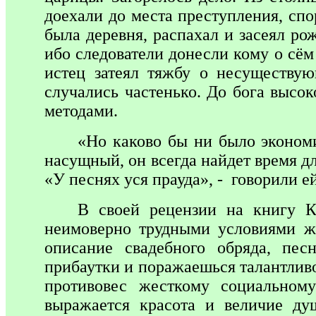
доехали до места преступления, спо
была деревня, распахал и засеял ро
ибо следователи донесли кому о сём 
истец затеял тяжбу о несуществу
случались частенько. До бога высо
методами.
«Но каково бы ни было экономи
насущный, он всегда найдет время дл
«У песнях уся прауда», - говорили 
В своей рецензии на книгу К
неимоверно трудными условиями ж
описание свадебного обряда, пес
прибаутки и поражаешься талантливо
противовес жесткому социальном
выражается красота и величие ду