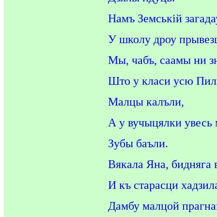
Намъ Земськiй загада
У школу дроу прывез
Мы, чабъ, саамы ни з
Што у класи усю Пил
Малцы калъли,
А у вучыцялки увесь
Зубы баъли.
Вякала Яна, бидняга
И къ старасци хадзил
Дамбу малцой прагнац