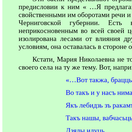
предисловии к ним « …Я предлагаю
свойственными им оборотами речи и
Черниговской губернии. Есть 
неприкосновенным во всей своей це
изолирована лесами от влияния др
условиям, она оставалась в стороне 
Кстати, Мария Николаевна не т
своего села на ту же тему. Вот, нап
«…Вот такжа, браццы
Во такъ и у насъ нима
Якъ лебидзь зъ ракамъ
Такъ нашы, вабчасьць
Дзялы идуць.