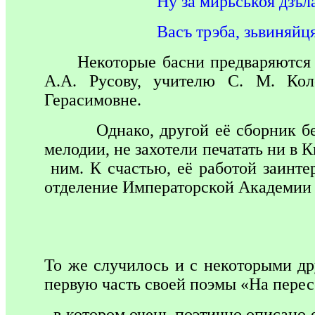
Ну за мирьськоя дзъл
Васъ трэба, зьвиняйц
Некоторые басни предваряются
А.А. Русову, учителю С. М. Кол
Герасимовне.
Однако, другой её сборник белор
мелодии, не захотели печатать ни в 
ним. К счастью, её работой заинте
отделение Императорской Академии Н
То же случилось и с некоторыми др
первую часть своей поэмы «На перес
в котором очень поэтично описано е