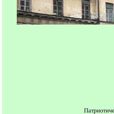
Па
триотич