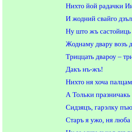
Нихто йой радачки И
И жодний свайго дзъл
Ну што жъ састойиць
Жоднаму двару возъ 
Триццать двароу – три
Дакъ нъ-жъ!
Нихто ня хоча палца
А Тольки празничакь 
Сидзяцъ, гарэлку пъю
Старъ я ужо, ня люба 