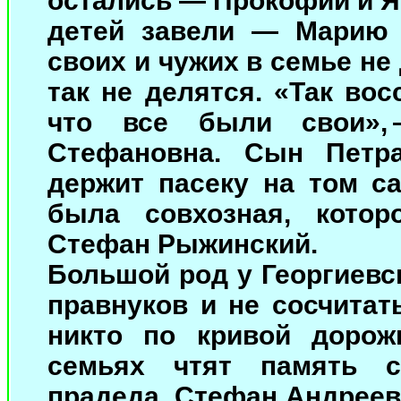
остались — Прокофий и Я
детей завели — Марию 
своих и чужих в семье не
так не делятся. «Так во
что все были свои», 
Стефановна. Сын Петр
держит пасеку на том с
была совхозная, котор
Стефан Рыжинский.
Большой род у Георгиевс
правнуков и не сосчитат
никто по кривой дорож
семьях чтят память с
прадеда. Стефан Андреев