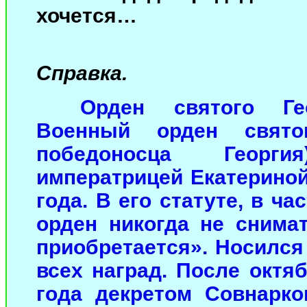
хочется…
Справка.
Орден святого Гео
Военный орден свято
победоносца Георг
императрицей Екатериной
года. В его статуте, в ча
орден никогда не снима
приобретается». Носился
всех наград. После октя
года декретом Совнарко