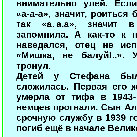
внимательно улей. Есл
«а‑а‑а», значит, роиться
так «а. а.а», значит 
запомнила. А как-то к 
наведался, отец не исп
«Мишка, не балуй!..».
тронул.
Детей у Стефана был
сложилась. Первая его 
умерла от тифа в 1943‑
немцев прогнали. Сын Ал
срочную службу в 1939 г
погиб ещё в начале Велик