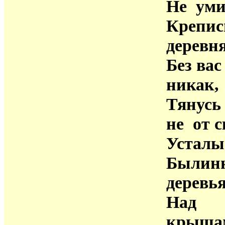
Не уми
Крепис
деревня
Без вас 
никак,
Тянусь
не от с
Усталы
Былин
деревья
Над
крыша