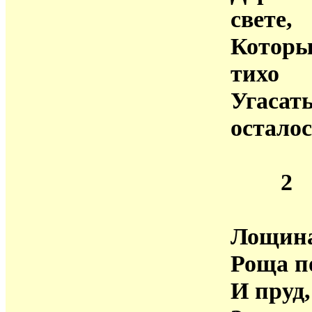
свете,
Котор
тихо
Угасат
остало
2
Лощина
Роща п
И пруд,