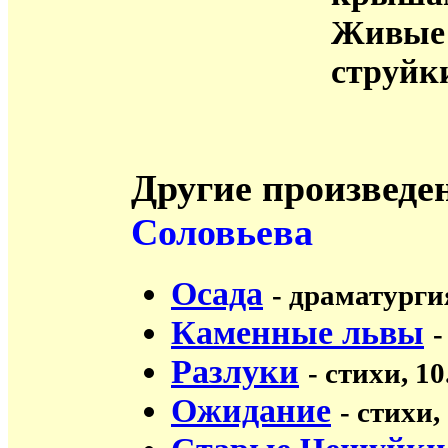
Живые
струйк
Другие произведе
Соловьева
Осада
- драматургия
Каменные львы
-
Разлуки
- стихи, 10
Ожидание
- стихи,