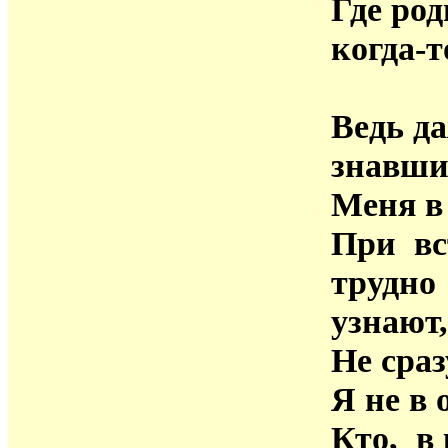
Где ро
когда-т
Ведь д
знавши
Меня в
При вс
трудно
узнаю
Не сраз
Я не в 
Кто, в