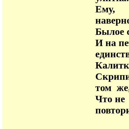
Ему,
наверно
Былое 
И на пе
единст
Калитк
Скрипи
том же
Что не
повтор