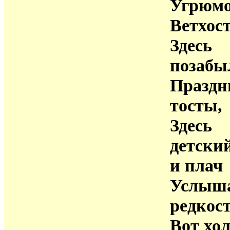
Угрюмо
Ветхос
Здесь
позабы
Праздн
тосты,
Здесь
детски
и плач
Услыша
редкост
Вот хо