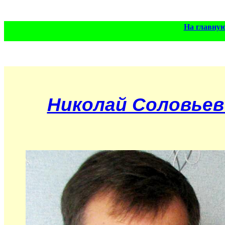
На главну
Николай Соловье