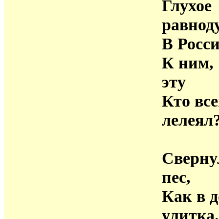
Глухое
равнод
В Росси
К ним,
эту
Кто вс
лелеял
Сверну
пес,
Как в 
улитка.