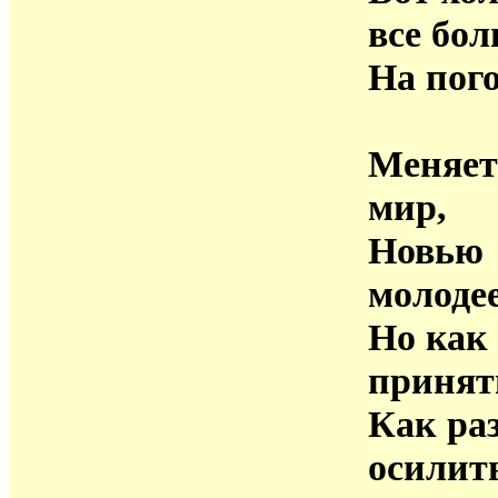
все бо
На пого
Меняет
мир,
Новью
молоде
Но как
принят
Как ра
осилит