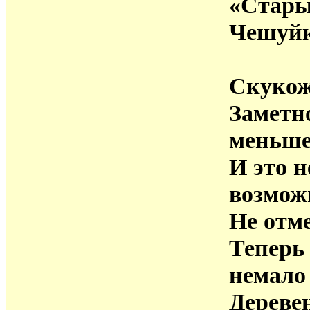
«Стар
Чешуйк
Скукож
Заметн
меньше
И это н
возмож
Не отм
Теперь
немало
Дереве