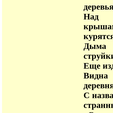
деревья
Над
крыша
курятс
Дыма
струйк
Еще из
Видна
деревн
С назв
стран