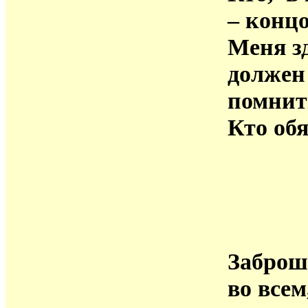
– концо
Меня з
должен
помнит
Кто об
Заброш
во всем