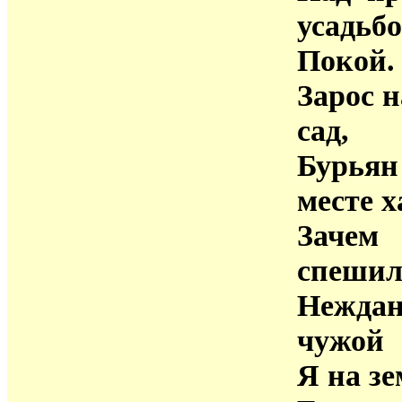
усадьб
Покой.
Зарос 
сад,
Бурьян
месте х
Зачем
спешил
Нежда
чужой
Я на зе