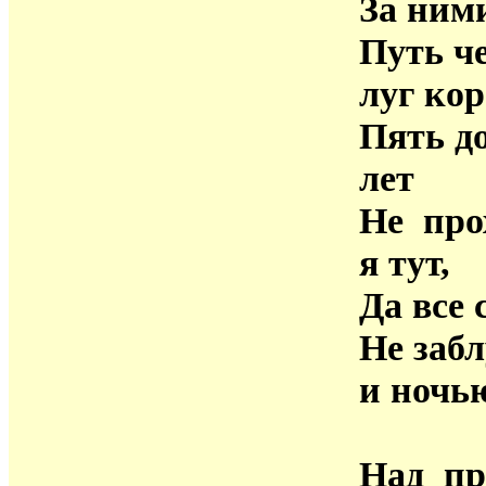
За ними
Путь ч
луг кор
Пять д
лет
Не про
я тут,
Да все 
Не заб
и ночь
Над пр