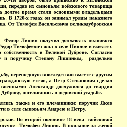
ло 20-ти дворов, было приписано к Мглинской
уши, передав их сыновьям войскового товарища
 долгое время стали основными владельцами
ь. В 1720-х годах он занимал уряды наказного
рища. От Тимофея Васильевича великодубровская
ду Федор Лишин получил должность полкового
Федор Тимофеевич жил в селе Нивное и вместе с
 собственность в Великой Дуброве. Согласно
илу и поручику Степану Лишиным, раздельно
дьбу, перешедшую впоследствии вместе с другим
гражданскую стезю, а Петр Степанович сделал
 военными: Александр дослужился до гвардии
Дуброву, поселившись в дедовской усадьбе.
лись также и его племянники: поручик Яков
ти в селе сыновьям Андрею и Петру.
рские. Во второй половине 18 века войсковой
внучке Тимофея Лишня. В приданое за женой