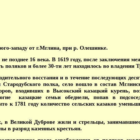
 юго-западу от г.Мглина, при р. Олешинке.
не позднее 16 века. В 1619 году, после заключения м
сть поляков и более 30-ти лет находилось во владени
одительного восстания и в течение последующих деся
м Стародубского полка, село вошло в состав Мглинск
оров, входивших в Высокский казацкий курень, в
огие казацкие семьи обеднели, попав в подсосе
что к 1781 году количество сельских казаков уменьши
ах, в Великой Дуброве жили и стрельцы, занимавши
ены в разряд казенных крестьян.