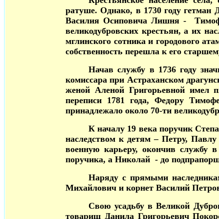
Крестьянское население села,
ратуше. Однако, в 1730 году гетман
Василия Осиповича Лишня - Тимофе
великодубровских крестьян, а их на
мглинского сотника и городового ата
собственность перешла к его старше
Начав службу в 1736 году зна
комиссара при Астраханском драгунск
женой Аленой Григорьевной имел пя
переписи 1781 года, Федору Тимо
принадлежало около 70-ти великодубр
К началу 19 века поручик Степ
наследством к детям – Петру, Павл
военную карьеру, окончив службу в
поручика, а Николай - до подпрапорщ
Наряду с прямыми наследника
Михайлович и корнет Василий Петрови
Свою усадьбу в Великой Дубро
товарищ Данила Григорьевич Покор