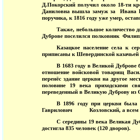
Д.Покорский получил около 18-ти кр
Даниловна вышла замуж за Ивана Р
поручика, к 1816 году уже умер, ост
Также, небольшое количество д
Дуброве поселился полковник Филип
Казацкое население села к се
приписаны к Шевердинской казачьей 
В 1683 году в Великой Дуброве 
отношение войсковой товарищ Васи
перенёс здание церкви на другое мес
половине 19 века приходскими св
переведенный в Великую Дуброву из О
В 1896 году при церкви была
Гаврилович Козловский, а всем ос
С середины 19 века Великая Дуб
достигла 835 человек (120 дворов).