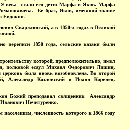
 19 века стали его дети: Марфа и Яков. Марфа
омановичева. Ее брат, Яков, имевший звание
и Евдокии.
ович Скаржинский, а в 1850-х годах в Великой
овной.
но переписи 1850 года, сельские казаки были
строительству которой, предположительно, имел
ия, полковой есаул Михаил Федорович Лишин,
ая церковь была вновь возобновлена. Во второй
й, Александр Козловский и Иоанн Коренев,
акон Божий преподавал священник Александр
Иванович Нечитуренко.
 населением, численность которого к 1866 году