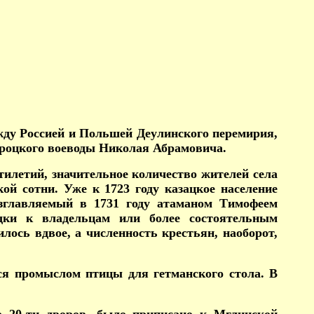
ежду Россией и Польшей Деулинского перемирия,
и Троцкого воеводы Николая Абрамовича.
тилетий, значительное количество жителей села
ой сотни. Уже к 1723 году казацкое население
озглавляемый в 1731 году атаманом Тимофеем
дки к владельцам или более состоятельным
лось вдвое, а численность крестьян, наоборот,
еся промыслом птицы для гетманского стола. В