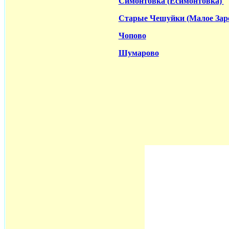
Симонтовка (Есимонтовка)
Старые Чешуйки (Малое Зар
Чопово
Шумарово