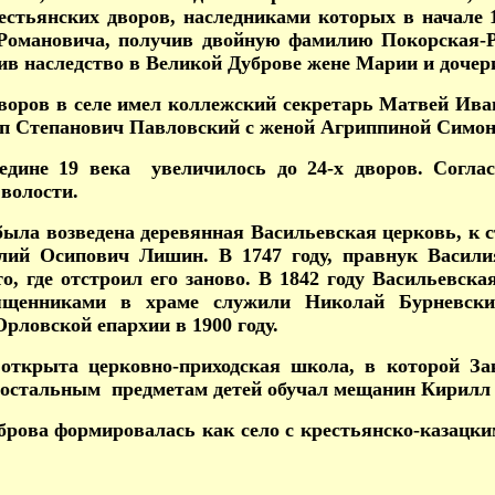
естьянских дворов, наследниками которых в начале
омановича, получив двойную фамилию Покорская-Р
авив наследство в Великой Дуброве жене Марии и дочер
воров в селе имел коллежский секретарь Матвей Иван
п Степанович Павловский с женой Агриппиной Симон
редине 19 века увеличилось до 24-х дворов. Соглас
волости.
была возведена деревянная Васильевская церковь, к 
лий Осипович Лишин. В 1747 году, правнук Васил
то, где отстроил его заново. В 1842 году Васильевск
ященниками в храме служили Николай Бурневски
рловской епархии в 1900 году.
 открыта церковно-приходская школа, в которой З
тальным предметам детей обучал мещанин Кирилл 
рова формировалась как село с крестьянско-казацким