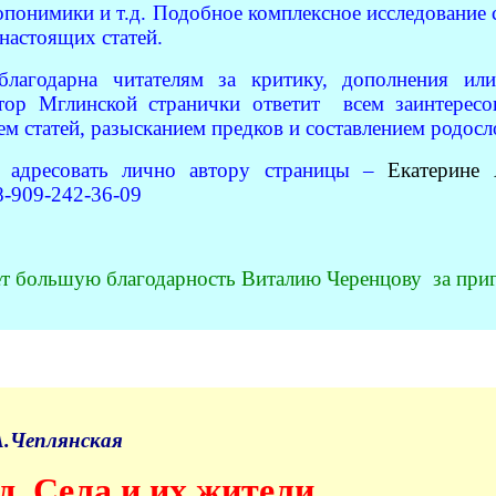
опонимики и т.д. Подобное комплексное исследование с
 настоящих статей.
 благодарна читателям за критику, дополнения ил
втор Мглинской странички ответит всем заинтерес
ем статей, разысканием предков и составлением родос
 адресовать лично автору страницы –
Екатерине 
8-909-242-36-09
т большую благодарность Виталию Черенцову за приг
А.Чеплянская
д. Села и их жители