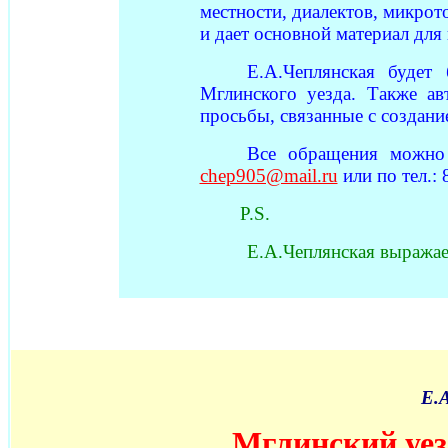
местности, диалектов, микрот
и дает основной материал для
Е.А.Чеплянская будет
Мглинского уезда. Также а
просьбы, связанные с создани
Все обращения можно
chep905@mail.ru
или по тел.: 
P.S.
Е.А.Чеплянская выражае
Е.
Мглинский уез