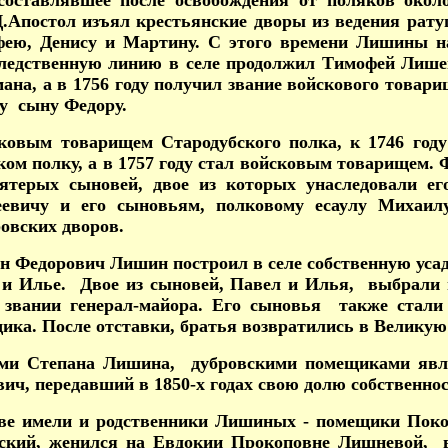
 составлявшее после освобождения от поляков око
 Д.Апостол изъял крестьянские дворы из ведения рат
ю, Денису и Мартину. С этого времени Лишины на
следственную линию в селе продолжил Тимофей Лишен
мана, а в 1756 году получил звание войскового това
му сыну Федору.
чковым товарищем Стародубского полка, к 1746 го
ом полку, а в 1757 году стал войсковым товарищем. 
терых сыновей, двое из которых унаследовали его
феевичу и его сыновьям, полковому есаулу Миха
овских дворов.
ан Федорович Лишин построил в селе собственную уса
у и Илье. Двое из сыновей, Павел и Илья, выбрали 
 звании генерал-майора. Его сыновья также стали
ика. После отставки, братья возвратились в Великую 
ми Степана Лишина, дубровскими помещиками явля
ч, передавший в 1850-х годах свою долю собственнос
ве имели и родственники Лишиных - помещики Поко
ский, женился на Евдокии Прокоповне Лишневой, 