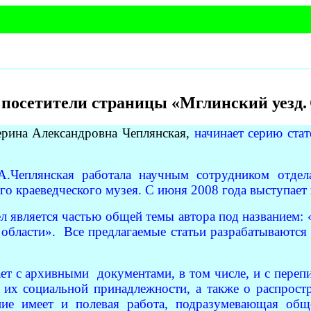
посетители страницы «Мглинский уезд.
ерина Александровна Чеплянская
,
начинает серию стат
А.Чеплянская работала научным сотрудником отдел
о краеведческого музея. С июня 2008 года выступает 
ел является частью общей темы автора под названием
 области». Все предлагаемые статьи разрабатываются
ает с архивными документами, в том числе, и с пер
, их социальной принадлежности, а также о распрос
ние имеет и полевая работа, подразумевающая общ