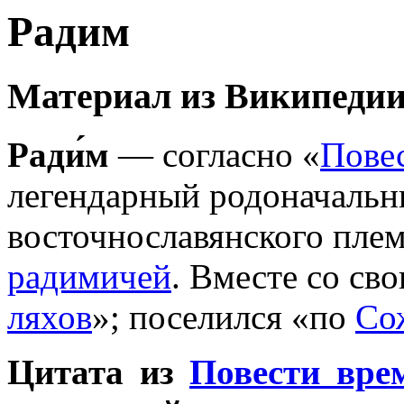
Радим
Материал из Википедии
Ради́м
— согласно «
Пове
легендарный родоначальни
восточнославянского плем
радимичей
. Вместе со св
ляхов
»; поселился «по
Со
Цитата из
Повести вре