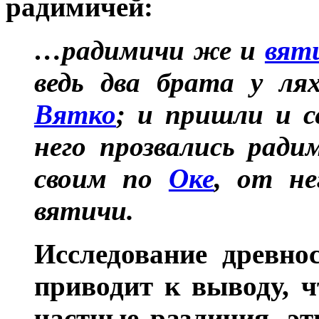
радимичей:
…радимичи же и
вят
ведь два брата у ля
Вятко
; и пришли и с
него прозвались ради
своим по
Оке
, от не
вятичи.
Исследование древно
приводит к выводу, ч
частные различия, э