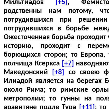
Мильтиадов
[+5]
, Фемис
родственны нам потому, чт
потрудившихся при решении 
потрудившихся в борьбе меж
Ожесточенная борьба проходит 
историю, проходит с перем
борющихся сторон; то Европа, 
полчища Ксеркса
[+7]
наводняют
Македонский
[+8]
со своею ф
Илиадой является на берегах 
около Рима; то римские орлы
метрополии; то гунны на по
аравитяне подле Тура
[+11]
; то