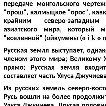
передаче монгольского чертеж
"орош", калмыцкое "орос", кавк
крайним северо-западным
азиатского мира, который м
o i k o
"вселенной" (ойкумены (
Русская земля выступает, одна
членом этого мира; Великому 
прямо; Русская земля входи
составляет часть Улуса Джучиева
Из русских земель северо-вост
Русь вошли на более продолжит
Улуса Джучиева. Другая полови