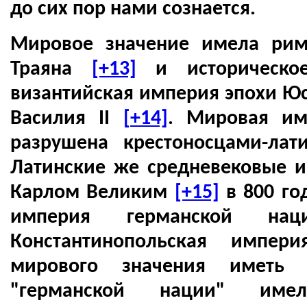
до сих пор нами сознается.
Мировое значение имела рим
Траяна
[+13]
и историческо
византийская империя эпохи Юс
Василия II
[+14]
. Мировая им
разрушена крестоносцами-лат
Латинские же средневековые 
Карлом Великим
[+15]
в 800 го
империя германской н
Константинопольская импе
мирового значения иметь
"германской нации" име