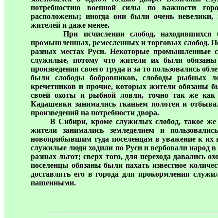
потребностию военной силы по важности горо
расположены; иногда они были очень невелики, 
жителей и даже менее.
При исчислении слобод, находившихся бл
промышленных, ремесленных и торговых слобод. По
разных местах Руси. Некоторые промышленные 
служилые, потому что жители их были обязаны
произведения своего труда и за то пользовались о
были слободы бобровников, слободы рыбных ло
кречетников и прочие, которых жители обязаны б
своей охоты и рыбной ловли, точно так же ка
Кадашевки занимались тканьем полотен и отбыва
произведений на потребности двора.
В Сибири, кроме служилых слобод, такое же на
жители занимались земледелием и пользовалис
новоприбывшим туда поселенцам в уважение к их н
служилые люди ходили по Руси и вербовали народ 
разных льгот; сверх того, для перехода давались 
поселенцы обязаны были пахать известное количест
доставлять его в города для прокормления служи
пашенными.