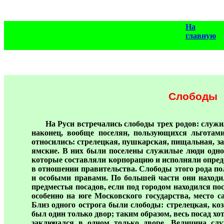
На
главную
Слободы
На Руси встречались слободы трех родов: служ
наконец, вообще поселян, пользующихся льготам
относились: стрелецкая, пушкарская, пищальная, з
ямские. В них были поселены служилые люди одног
которые составляли корпорацию и исполняли опред
в отношении правительства. Слободы этого рода п
и особыми правами. По большей части они находил
предместья посадов, если под городом находился пос
особенно на юге Московского государства, место с
Близ одного острога были слободы: стрелецкая, ко
был один только двор; таким образом, весь посад х
заключался в одном только дворе. Величина слу