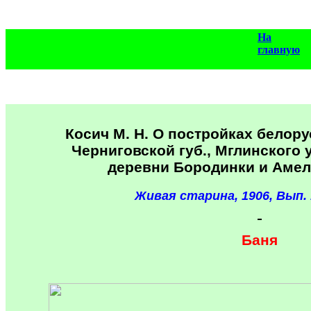
На
главную
Косич М. Н. О постройках белор
Черниговской губ., Мглинского у
деревни Бородинки и Амел
Живая старина, 1906, Вып. 1.
Баня