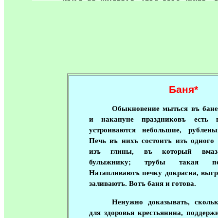
Баня
*
Обыкновение мыться въ бане
и накануне праздниковъ есть в
устроиваются небольшие, рублены
Печь въ нихъ состоитъ изъ одного 
изъ глины, въ который вмаза
булыжнику; трубы такая пе
Натапливаютъ печку докрасна, выгр
заливаютъ. Вотъ баня и готова.
Ненужно доказывать, скольк
для здоровья крестьянина, поддерж