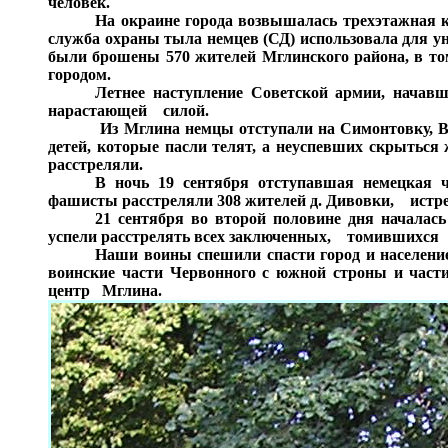
человек.
На окраине города возвышалась трехэтажная 
служба охраны тыла немцев (СД) использовала для у
были брошены 570 жителей Мглинского района, 
городом.
Летнее наступление Советской армии, на
нарастающей силой.
Из Мглина немцы отступали на Симонтовку, В
детей, которые пасли телят, а неуспевших скрытьс
расстреляли.
В ночь 19 сентября отступавшая немецкая ч
фашисты расстреляли 308 жителей д. Дивовки, ис
21 сентября во второй половине дня началас
успели расстрелять всех заключенных, томившихс
Наши воины спешили спасти город и население
воинские части Червонного с южной строны и част
центр Мглина.