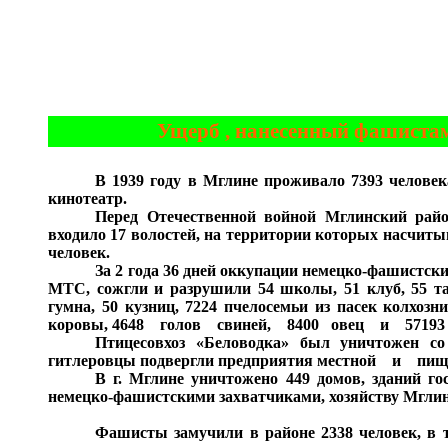
Ущерб , нанесенный фашиста
В 1939 году в Мглине проживало 7393 чело
кинотеатр.
Перед Отечественной войной Мглинский райо
входило 17 волостей, на территории которых насчит
человек.
За 2 года 36 дней оккупации немецко-фашистс
МТС, сожгли и разрушили 54 школы, 51 клуб, 55 таб
гумна, 50 кузниц, 7224 пчелосемьи из пасек колхозн
коровы, 4648 голов свиней, 8400 овец и 5719
Птицесовхоз «Беловодка» был уничтожен с
гитлеровцы подвергли предприятия местной и пи
В г. Мглине уничтожено 449 домов, зданий г
немецко-фашистскими захватчиками, хозяйству Мглинск
Фашисты замучили в районе 2338 человек,