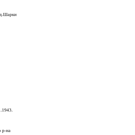
: д.Шарки
.1943.
 р-на