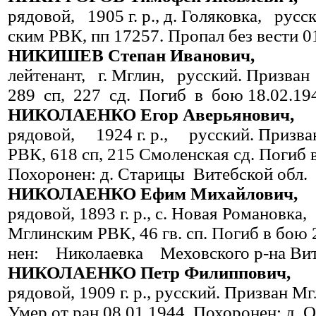
рядовой, 1905 г. р., д. Голяковка, ру
ским РВК, пп 17257. Пропал без вести 0
НИКИШЕВ Степан Иванович,
лейтенант, г. Мглин, русский. При
289 сп, 227 сд. Погиб в бою 18.02.19
НИКОЛАЕНКО Егор Аверьянович,
рядовой, 1924 г. р., русский. Пр
РВК, 618 сп, 215 Смоленская сд. По­гиб 
Похоро­нен: д. Старицы Витебской обл.
НИКОЛАЕНКО Ефим Михайлович,
рядовой, 1893 г. р., с. Новая Романов
Мглинским РВК, 46 гв. сп. По­гиб в бою 
нен: Николаевка Меховского р-на Вит
НИКОЛАЕНКО Петр Филиппович,
рядовой, 1909 г. р., русский. Призван М
Умер от ран 08.01.1944. Похоронен: д. 