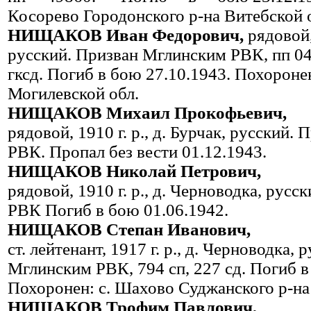
Косорево Городонского р-на Витеб­ской 
НИЩАКОВ Иван Федорович,
рядовой
рус­ский. Призван Мглинским РВК, пп 041
гксд. Погиб в бою 27.10.1943. Похо­ро
Могилевской обл.
НИЩАКОВ Михаил Прокофьевич,
рядовой, 1910 г. р., д. Бурчак, русский
РВК. Пропал без вести 01.12.1943.
НИЩАКОВ Николай Петрович,
рядовой, 1910 г. р., д. Черновод­ка, рус
РВК Погиб в бою 01.06.1942.
НИЩАКОВ Степан Иванович,
ст. лейтенант, 1917 г. р., д. Чер­новодка,
Мглинским РВК, 794 сп, 227 сд. Погиб в
Похоронен: с. Шахово Суджанского р-на
НИЩАКОВ Трофим Павлович,