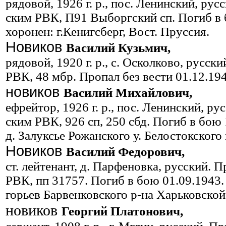
рядовой, 1926 г. р., пос. Ленин­ский, ру
ским РВК, П91 Выборгский сп. Погиб в 
хоронен: г.Кенигсберг, Вост. Пруссия.
Новиков
Василий Кузьмич,
рядовой, 1920 г. р., с. Осколково, русск
РВК, 48 мбр. Пропал без вести 01.12.194
новиков
Василий Михайлович,
ефрейтор, 1926 г. р., пос. Ленин­ский, р
ским РВК, 926 сп, 250 сбд. Погиб в бою 
д. Залуксье Рожанского у. Белостокского 
Новиков
Василий Федорович,
ст. лейтенант, д. Парфеновка, русский.
РВК, пп 31757. Погиб в бою 01.09.1943.
горьев Барвенковского р-на Ха­рьковской
новиков
Георгий Платонович,