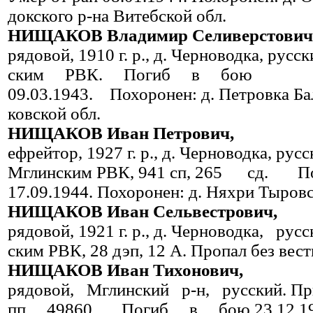
докского р-на Витебской обл.
НИЩАКОВ Владимир Селиверстович
рядовой, 1910 г. р., д. Черновод­ка, рус
ским РВК. Погиб в бою
09.03.1943. Похоронен: д. Пет­ровка Ба
ковской обл.
НИЩАКОВ Иван Петрович,
ефрейтор, 1927 г. р., д. Черно­водка, рус
Мглинским РВК, 941 сп, 265 сд.
17.09.1944. Похоронен: д. Няхри Тыровск
НИЩАКОВ Иван Сельвестрович,
рядовой, 1921 г. р., д. Черновод­ка, р
ским РВК, 28 дэп, 12 А. Пропал без вест
НИЩАКОВ Иван Тихонович,
рядовой, Мглинский р-н, рус­ский. П
пп 49860. Погиб в бою 23.12.1943