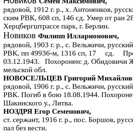
Новиков
Семен Максимович,
рядовой, 1912 г. р., х. Антоненков, рус
ским РВК, 608 сп, 146 сд. Умер от ран 2
Херцбергштрассе парк, г. Бер­лин.
Новиков
Филипп Илларионович,
рядовой, 1903 г. р., с. Вельжичи, русск
РВК, пп 49936-м, 1316 сп, 17 сд. 
03.12.1943. Похоронен: д. Обидовичи Ж
мельской обл.
НОВОСЕЛЬЦЕВ Григорий Михайлов
рядовой, 1906 г. р., с. Вельжичи, русск
РВК. Погиб в бою 18.08.1944. Похоронен
Шакинского у., Литва.
НОЗДРЯ Егор Семенович,
ст. сержант, 1916 г. р., пос. Боршов, ру
пал без вести.