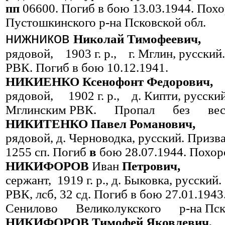
пп
06600. Погиб в бою 13.03.1944. Пох
Пусто­шкинского р-на Псковской обл.
нижников
Николай Тимофеевич,
рядовой, 1903 г. р., г. Мглин, русск
РВК. Погиб в бою 10.12.1941.
НИКИЕНКО Ксенофонт Федорович,
рядовой, 1902 г. р., д. Кипти, русс
Мглинским РВК. Пропал без вести
НИКИТЕНКО Павел Романович,
рядовой, д. Черноводка, рус­ский. Приз
1255 сп. Погиб
в
бою 28.07.1944. Похоро
НИКИФОРОВ
Иван
Петрович,
сержант, 1919 г. р., д. Быковка, русс
РВК, лсб, 32 сд. Погиб в бою 27.01.1943
Сенилово Великолукского р-на Пско
НИКИФОРОВ Тимофей Яковлевич,