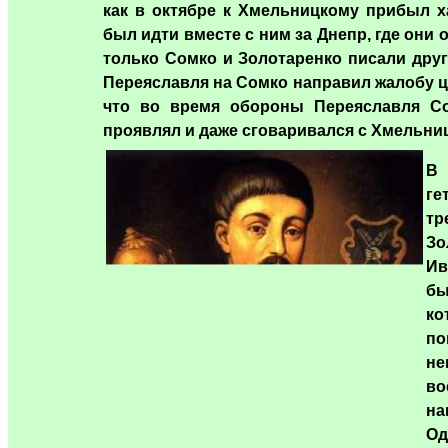
как в октябре к Хмельницкому прибыл х
был идти вместе с ним за Днепр, где они
только Сомко и Золотаренко писали друг
Переяславля на Сомко направил жалобу ц
что во время обороны Переяславля Со
проявлял и даже сговаривался с Хмельниц
В
ге
т
Зо
Ив
б
ко
по
не
во
н
О