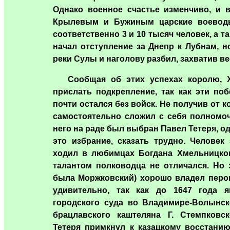
Однако военное счастье изменчиво, и 
Крылевым и Бужиным царские воеводы
соответственно 3 и 10 тысяч человек, а т
начал отступление за Днепр к Лубнам, н
реки Сулы и наголову разбил, захватив ве
Сообщая об этих успехах королю, Хм
прислать подкрепление, так как эти по
почти остался без войск. Не получив от к
самостоятельно сложил с себя полномоч
него на раде был выбран Павел Тетеря, 
это избрание, сказать трудно. Человек
ходил в любимцах Богдана Хмельницког
талантом полководца не отличался. Но 
была Моржковский) хорошо владел пером
удивительно, так как до 1647 года я
городского суда во Владимире-Волынск
брацлавского каштеляна Г. Стемпковск
Тетеря примкнул к казацкому восстанию