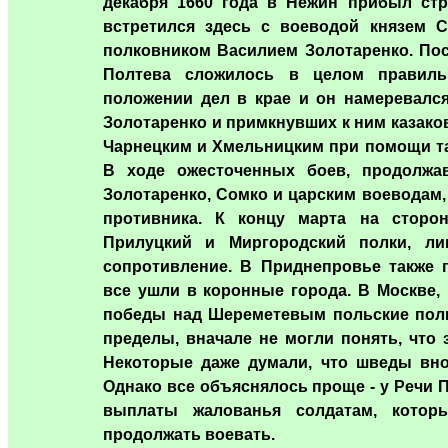
декабря 1660 года в Нежин прибыл стр
встретился здесь с воеводой князем 
полковником Василием Золотаренко. Пос
Полтева сложилось в целом правиль
положении дел в крае и он намеревался
Золотаренко и примкнувших к ним казаков,
Чарнецким и Хмельницким при помощи та
В ходе ожесточенных боев, продолжа
Золотаренко, Сомко и царским воеводам,
противника. К концу марта на сторо
Прилуцкий и Миргородский полки, ли
сопротивление. В Приднепровье также п
все ушли в коронные города. В Москве, 
победы над Шереметевым польские полк
пределы, вначале не могли понять, что 
Некоторые даже думали, что шведы вно
Однако все объяснялось проще - у Речи 
выплаты жалованья солдатам, котор
продолжать воевать.