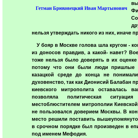
в
Гетман Брюховецкий Иван Мартынович
Фи
Со
др
нельзя утверждать никого из них, иначе п
У бояр в Москве голова шла кругом - ко
из доносов правдив, а какой- навет? В
тоже нельзя было доверять в их оценке 
потому что они были люди пришлые и
казацкой среде до конца не понимали
духовенство, так как Дионисий Балабан 
киевского митрополита оставалась ва
позволяла политическая ситуаци
местоблюстителем митрополии Киевской 
не пользовался доверием Москвы. В конц
место решили поставить вышеупомянуто
в срочном порядке был произведен в еп
под именем Мефодия.