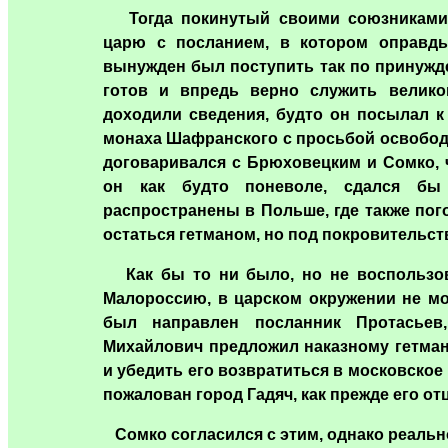
Тогда покинутый своими союзниками 
царю с посланием, в котором оправды
вынужден был поступить так по принужд
готов и впредь верно служить велико
доходили сведения, будто он посылал к
монаха Шафранского с просьбой освободи
договаривался с Брюховецким и Сомко, ч
он как будто поневоле, сдался б
распространены в Польше, где также пог
остаться гетманом, но под покровительст
Как бы то ни было, но не воспользов
Малороссию, в царском окружении не мо
был направлен посланник Протасьев,
Михайлович предложил наказному гетман
и убедить его возвратиться в московское 
пожалован город Гадяч, как прежде его от
Сомко согласился с этим, однако реально