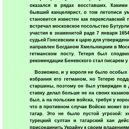
оказался в рядах восставших. Каким
бывший канцелярист, о том летописи ум
становится известен как переяславский
встречал московское посольство Бутурл
участия в знаменитой раде 7 января 165
судьей Гонсевским к царю для утверждения
направлен Богданом Хмельницким в Моск
гетманском посту. Тетеря был сподви
рекомендации Беневского стал писарем у
Возможно, и у короля не было особых 
избрания его гетманом, но Тетерю под
старшины, поэтому он был утвержден в 
ставку делал больше не на своих казако
был, а на польские войска, требуя у коро
что в противном случае Войско может вз
татар. Это не было пустой угрозой: 
турецкий султан и татарский хан дей
присоединить Украйну к своим владениям