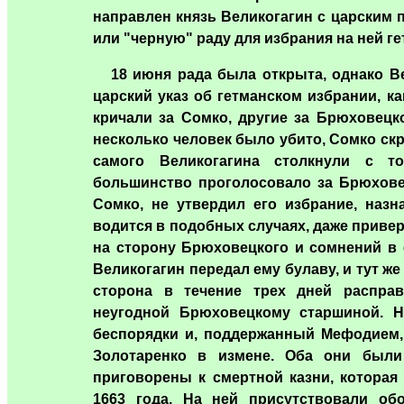
направлен князь Великогагин с царским
или "черную" раду для избрания на ней ге
18 июня рада была открыта, однако Ве
царский указ об гетманском избрании, к
кричали за Сомко, другие за Брюховецк
несколько человек было убито, Сомко ск
самого Великогагина столкнули с то
большинство проголосовало за Брюхове
Сомко, не утвердил его избрание, назн
водится в подобных случаях, даже приве
на сторону Брюховецкого и сомнений в е
Великогагин передал ему булаву, и тут ж
сторона в течение трех дней распра
неугодной Брюховецкому старшиной. Н
беспорядки и, поддержанный Мефодием,
Золотаренко в измене. Оба они были
приговорены к смертной казни, которая
1663 года. На ней присутствовали об