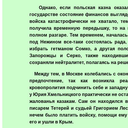
Однако, если польская казна оказал
государстве состояние финансов выгляд
войска катастрофически не хватало, те
получила временную передышку, то на 
полном разгаре. Тем временем, началась
под Нежином все-таки состоялась рада,
избрать гетманом Сомко, а другая пол
Запорожцы и Серко, также находивши
сохраняли нейтралитет, полагаясь на реш
Между тем, в Москве колебались с око
предпочтение, так как возникла ре
кровопролития подчинить себе и западну
у Юрия Хмельницкого практически не оста
жалованья казакам. Сам он находился 
писарем Тетерей и судьей Григорием Ле
нечем было платить войску, помощи ему 
его и ушли в Крым.