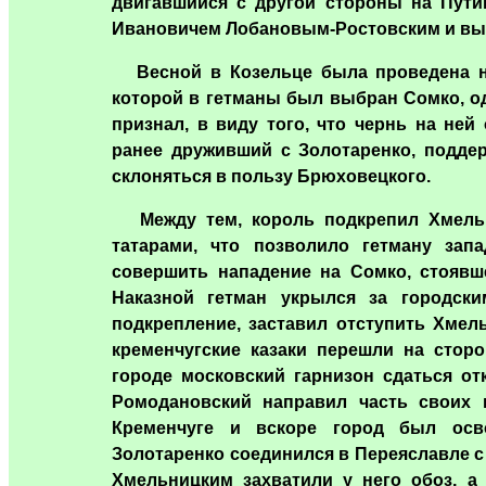
двигавшийся с другой стороны на Пути
Ивановичем Лобановым-Ростовским и вы
Весной в Козельце была проведена нов
которой в гетманы был выбран Сомко, о
признал, в виду того, что чернь на ней
ранее друживший с Золотаренко, поддер
склоняться в пользу Брюховецкого.
Между тем, король подкрепил Хмельни
татарами, что позволило гетману зап
совершить нападение на Сомко, стоявш
Наказной гетман укрылся за городски
подкрепление, заставил отступить Хмел
кременчугские казаки перешли на стор
городе московский гарнизон сдаться от
Ромодановский направил часть своих
Кременчуге и вскоре город был ос
Золотаренко соединился в Переяславле с
Хмельницким захватили у него обоз, а 