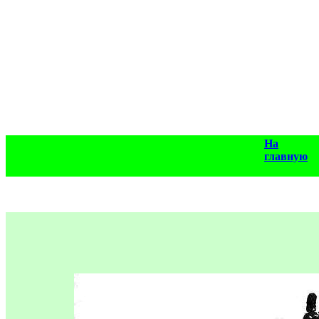
На
главную