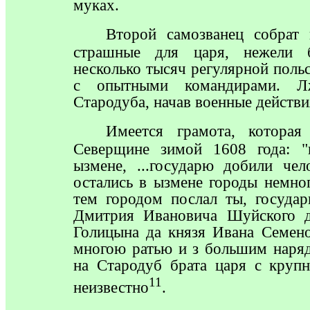
муках.
Второй
самозванец собрат 
страшные для царя, нежели 
несколько тысяч регулярной поль
с опытными командирами. 
Стародуба, начав военные действ
Имеется
грамота, которая 
Северщине зимой 1608 года: "
ызмене, ...государю добили че
остались в ызмене городы немно
тем городом послал ты, государ
Дмитрия Ивановича Шуйского д
Голицына да князя Ивана Семен
многою ратью и з большим наряд
на Стародуб брата царя с круп
11
неизвестно
.