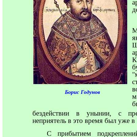
а
д
М
я
Ш
а
К
б
с
в
Борис Годунов
м
б
бездействии в унынии, с пре
неприятель в это время был уже в
С
прибытием подкреплений