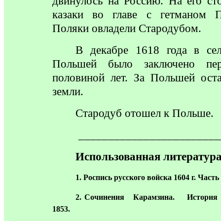
двинулось на Россию. На его ст
казаки во главе с гетманом П
Поляки овладели Стародубом.
В декабре 1618 года в се
Польшей было заключено пер
половиной лет. За Польшей ост
земли.
Стародуб
отошел к Польше.
________________________
Использованная
литература
1
. Роспись русского войска 1604 г. Часть 
2
. Сочинения Карамзина. История 
1853.