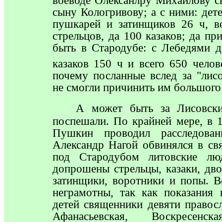
воеводе Олексанлру Михайлову с
сыну Кологривову; а с ними: дет
пушкарей и затинщиков 26 ч, в
стрельцов, да 100 казаков; да 
быть в Стародубе: с Лебедями д
казаков 150 ч и всего 650 челов
почему посланные вслед за "лис
не смогли причинить им большого
А
может быть за Лисовски
поспешали. По крайней мере, в 
Пушкин проводил расследован
Александр Нагой обвинялся в свя
под Стародубом литовские лю
допрошены стрельцы, казаки, дво
затинщики, воротники и попы. 
неграмотны, так как показания
детей священники девяти правос
Афанасьевская, Воскресенск