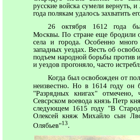
русские войска сумели вернуть, и
года полякам удалось захватить ег
26
октября 1612 года бы
Москвы. По стране еще бродили 
села и города. Особенно мног
западных уездах. Весть об осво
подъем народной борьбы против и
и уездов прогоняло, часто истребл
Когда
был освобожден от пол
неизвестно. Но в 1614 году он 
"Разрядных книгах" отмечено,
Севсрском воевода князь Петр кн
следующем 1615 году "В Старод
Олексей княж Михайло сын Лво
13
Олябьев"
.