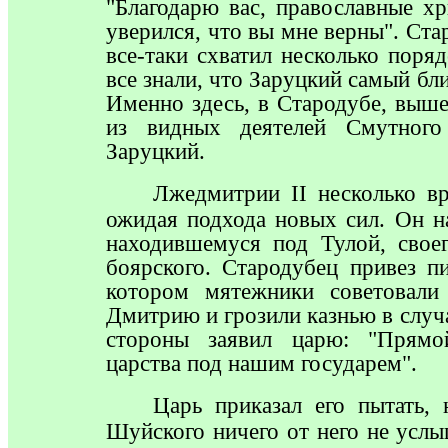
"Благодарю вас, православные х
уверился, что вы мне верны". Ст
все-таки схватил несколько поря
все знали, что Заруцкий самый б
Именно здесь, в Стародубе, выш
из видных деятелей Смутног
Заруцкий.
Лжедмитрии
II
несколько в
ожидая подхода новых сил. Он 
находившемуся под Тулой, своег
боярского. Стародубец привез п
котором мятежники советовали
Дмитрию и грозили казнью в случ
стороны заявил царю: "Прямо
царства под нашим государем".
Царь
приказал его пытать, 
Шуйского ничего от него не услы