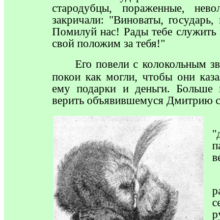
стародубцы, пораженные, нев
закричали: "Виноваты, государь,
Помилуй нас! Рады тебе служить
свой положим за тебя!"
Его
повели с колокольным зв
покои как могли, чтобы они каз
ему подарки и деньги. Больше 
верить объявившемуся Дмитрию с
"
п
в
р
с
р