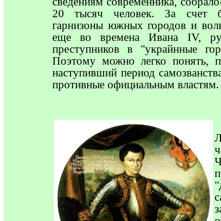
сведениям современника, собрало
20 тысяч человек. За счет б
гарнизоны южных городов и воль
еще во времена Ивана IV, рус
преступников в "украйнные го
Поэтому можно легко понять, п
наступивший период самозванств
противные официальным властям.
Л
п
с