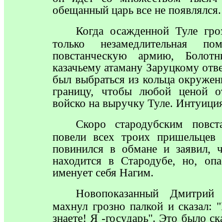
обещанный царь все не появлялся.
Когда
осажденной Туле гроз
только незамедлительная п
повстанческую армию, Болотн
казачьему атаману Заруцкому от
был выбраться из кольца окружен
границу, чтобы любой ценой о
войско на выручку Туле. Интуиция
Скоро
стародубским повст
повели всех троих пришельцев
повинился в обмане и заявил, 
находится в Стародубе, но, опа
именует себя Нагим.
Новопоказанный
Дмитрий п
махнул грозно палкой и сказал: "
знаете! Я -государь". Это было с