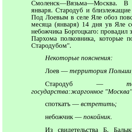
Смоленск—Вязьма—Москва. В
января. Стародуб и близлежащие
Под Лоевым в селе Яле обоз повс
месяца (января) 14 дня ув Яле 
небожчика Боргоцкаго: провадил 
Пархома полковника, которые 
Стародубом".
Некоторые
пояснения
:
Лоев
—
территория Польши
Стародуб
—
т
государства:жаргонное "Москва"
споткатъ
—
встретить;
небожчик
—
покойник.
Из
свидетельства Б. Балы