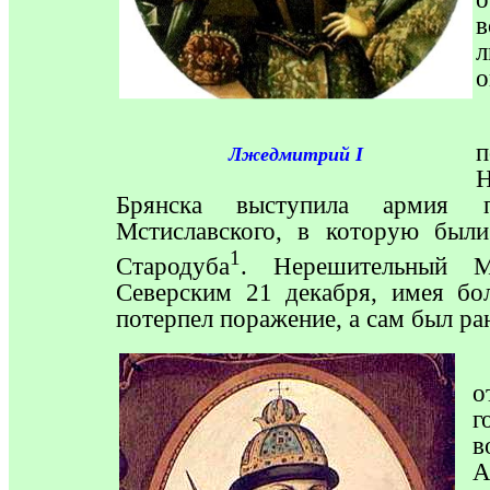
в
о
Лжедмитрий
I
Брянска выступила армия п
Мстиславского, в которую был
1
Стародуба
. Нерешительный М
Северским 21 декабря, имея бо
потерпел поражение, а сам был ра
о
г
в
А