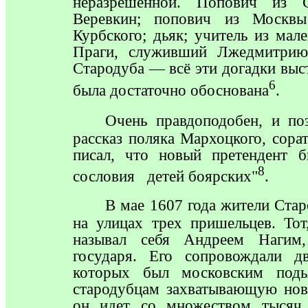
неразрешенной. Попович из 
Веревкин; попович из Москв
Курбского; дьяк; учитель из мал
Праги, служивший Лжедмитр
Стародуба — всё эти догадки выст
6
была достаточно обоснована
.
Очень
правдоподобен, и поэ
рассказ поляка Мархоцкого, сор
писал, что новый претендент 
8
сословия детей боярских"
.
В
мае 1607 года жители Стар
на улицах трех пришельцев. Тот
называл себя Андреем Нагим,
государя. Его сопровождали д
которых был московским под
стародубцам захватывающую ново
он идет со множеством тысяч