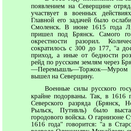
появлением на Северщине отряд
участвует в военных действия
Главной его задачей было ослаб
Смоленск. В июне 1615 года Л
пришел под Брянск. Самого го
окрестности разорил. Колич
сократилось с 300 до 177, "а д
приход, а иные от бедности роз
рейд по русским землям через
—Перемышль—Торжок—Муром и 
вышел на Северщину.
Военные
силы русского гос
крайне подорваны. Так, в 1616 
Северского разряда (Брянск, Н
Рыльск, Путивль) было выста
городового войска. О гарнизоне 
1616 года" говорится: "а в Ста