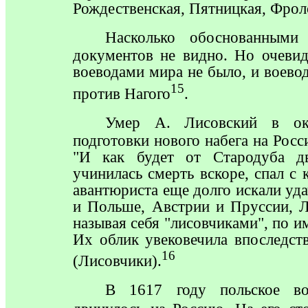
Рождественская, Пятницкая, Фроло
Насколько
обоснованными 
документов не видно. Но очеви
воеводами мира не было, и воево
15
против Нагого
.
Умер
А. Лисовский в окт
подготовки нового набега на Рос
"И как будет от Стародуба дв
учинилась смерть вскоре, спал с 
авантюриста еще долго искали уд
и Польше, Австрии и Пруссии, 
называя себя "лисовчиками", по и
Их облик увековечила впоследст
16
(Лисовчики).
В 1617 году польское во