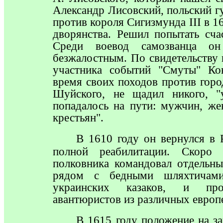
Александр Лисовский, польский г
против короля Сигизмунда
III
в 1
дворянства. Решил попытать сч
Среди воевод самозванца 
безжалостным. По свидетельству 
участника событий "Смуты" Ко
время своих походов против гор
Шуйского, не щадил никого, "
попадалось на пути: мужчин, же
крестьян".
В
1610 году он вернулся в 
полной реабилитации. Скоро
полковника командовал отдельн
рядом с бедными шляхтичам
украинских казаков, и пр
авантюристов из различных европ
В
1615 году положение на за