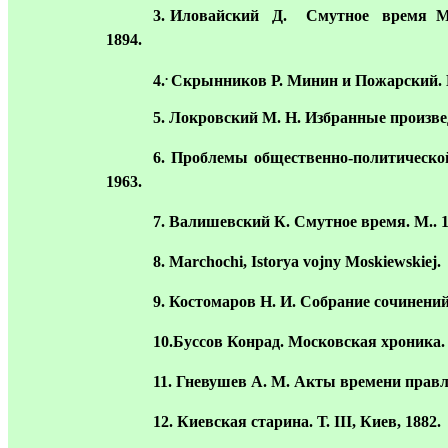
3
. Иловайский Д. Смутное время Мо
1894.
.
4.
Скрынников Р. Минин и Пожарский. М
5
. Локровский М. Н. Избранные произвед
6
. Проблемы общественно-политической
1963.
7
. Валишевский К. Смутное время. М.. 
8. Маrсhochi, Istorya vojny Moskiewskiej.
9
. Костомаров Н. И. Собрание сочинени
10
.Буссов Конрад. Московская хроника. 
11
. Гневушев А. М. Акты времени правл
12
. Киевская старина. Т.
III
, Киев, 1882.