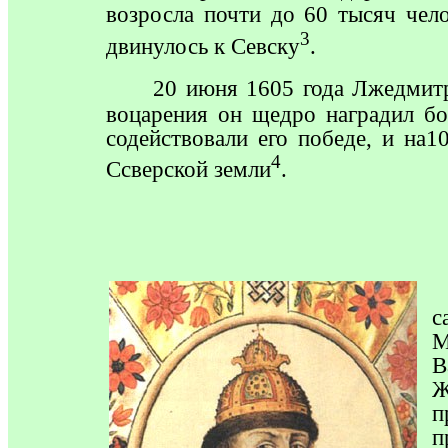
возросла почти до 60 тысяч чел
3
двинулось к Севску
.
20
июня 1605 года Лжедми
воцарения он щедро наградил бо
содействовали его победе, и
на10
4
Ссверской земли
.
с
М
В
Ж
п
п