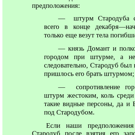
предположения:
—
штурм Стародуба со
всего в конце декабря—нач
только еще везут тела погибш
—
князь Домант и полк
городом при штурме, а не
следовательно, Стародуб был 
пришлось его брать штурмом;
—
сопротивление горо
штурм жестоким, коль среди
такие видные персоны, да и 
под Стародубом.
Если
наши предположения 
Стародуб после взятия его за