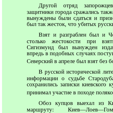
Другой
отряд запорожцев
защитники города сражались такж
вынуждены были сдаться и призн
был так жесток, что убитых русск
Взят
и разграблен был и Ч
столько жестокости при взят
Сигизмунд был вынужден изда
впредь в подобных случаях посту
Северский в апреле был взят без 
В
русской исторической лите
информации о судьбе Староду
сохранились записки киевского 
принимал участие в походе поляк
Обоз
купцов выехал из Ки
маршруту: Киев—Лоев—Гоме