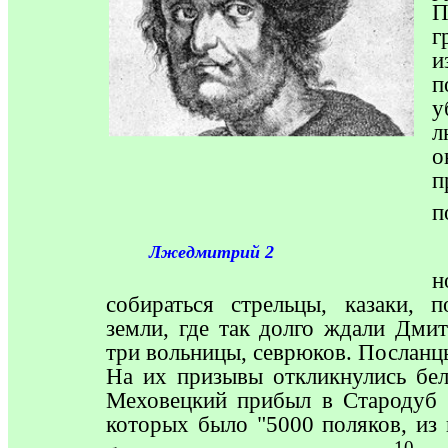
г
и
п
у
л
о
п
п
Лжедмитрий 2
н
собираться стрельцы, казаки, 
земли, где так долго ждали Дми
три вольницы, севрюков. Посланц
На их призывы откликнулись бе
Меховецкий прибыл в Стародуб 
которых было "5000 поляков, из