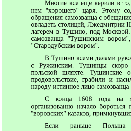
Многие
все еще верили в то
нем "хорошего" царя. Этому со
обращения самозванца с обещание
овладеть столицей, Лжедмитрии
I
лагерем в Тушино, под Москвой.
самозванца "Тушинским вором",
"Стародубским вором".
В
Тушино всеми делами руков
с Ружинским. Тушинцы скоро 
польской шляхте. Тушинские о
продовольствие, грабили и наси
народу истинное лицо самозванца 
С
конца 1608 года на ме
организованно начало бороться 
''воровских" казаков, примкнув
Если
раньше Польша по