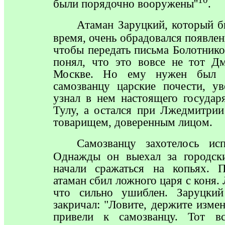
10
были порядочно вооружены''
.
Атаман
Заруцкий, который б
время, очень обрадовался появле
чтобы передать письма Болотнико
понял, что это вовсе не тот Д
Москве. Но ему нужен был 
самозванцу царские почести, ув
узнал в нем настоящего государ
Тулу, а остался при Лжедмитри
товарищем, доверенным лицом.
Самозванцу
захотелось исп
Однажды он выехал за городск
начали сражаться на копьях. 
атаман сбил ложного царя с коня.
что сильно ушиблен. Заруцкий
закричал: "Ловите, держите измен
привели к самозванцу. Тот вс