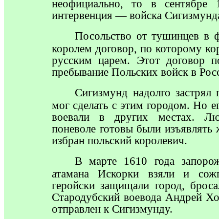
неофициально, то в сентябре 
интервенция — войска Сигизмунд
Посольство
от тушинцев в ф
королем договор, по которому ко
русским царем. Этот договор п
пребывание Польских войск в Рос
Сигизмунд
надолго застрял 
мог сделать с этим городом. Но 
воевали в других местах. Лю
поневоле готовы были изъявлять 
избран польский королевич.
В
марте 1610 года запорож
атамана Искорки взяли и сож
геройски защищали город, броса
Стародубский воевода Андрей Хо
отправлен к Сигизмунду.