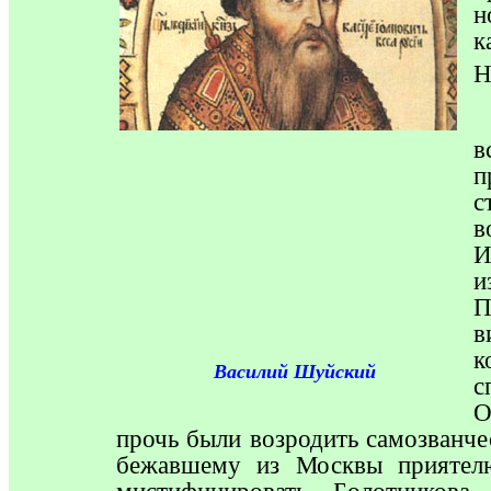
н
к
Н
в
п
с
в
И
и
П
в
к
Василий Шуйский
с
О
прочь были возродить самозванч
бежавшему из Москвы приятел