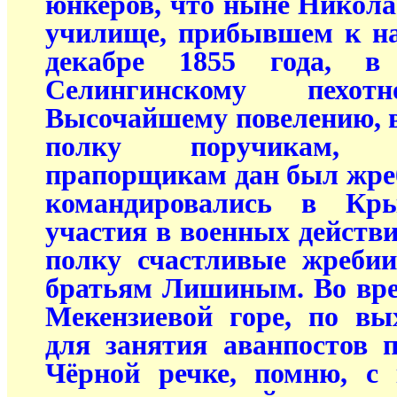
юнкеров, что ныне Никола
училище, прибывшем к на
декабре 1855 года, в 
Селингинскому пехо
Высочайшему повелению, 
полку поручикам, 
прапорщикам дан был жреб
командировались в Кр
участия в военных действи
полку счастливые жребии
братьям Лишиным. Во вре
Мекензиевой горе, по вы
для занятия аванпостов 
Чёрной речке, помню, с