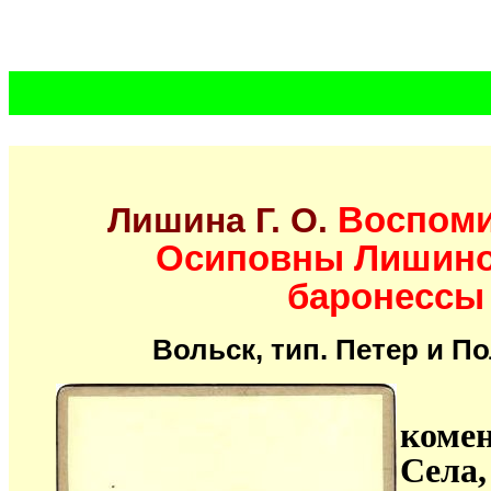
Лишина Г. О.
Воспоми
Осиповны Лишино
баронессы
Вольск, тип. Петер и Пол
Авто
ком
Села,