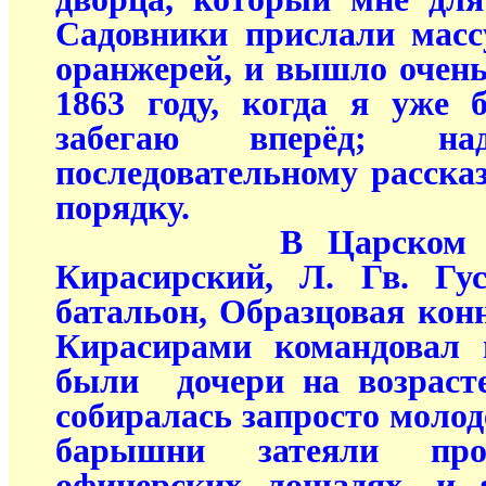
Садовники прислали масс
оранжерей, и вышло очень
1863 году, когда я уже 
забегаю вперёд; н
последовательному рассказ
порядку.
В Царском Селе 
Кирасирский, Л. Гв. Гу
батальон, Образцовая конн
Кирасирами командовал 
были дочери на возрасте
собиралась запросто моло
барышни затеяли пр
офицерских лошадях, и 