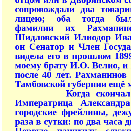
сопровождали два товар
лицею; оба тогда был
фамилии их Рахманин
Шидловский Илиодор Ива
он Сенатор и Член Госуда
видела его в прошлом 1899
моему брату И.О. Велио, и
после 40 лет. Рахманинов
Тамбовской губернии ещё 
Когда скончалась 
Императрица Александр
городские фрейлины, деж
раза в сутки: по два часа 
Первую панихиду служ