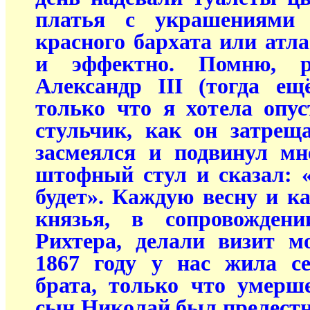
платья с украшениями 
красного бархата или атла
и эффектно. Помню, р
Александр III (тогда е
только что я хотела опу
стульчик, как он затрещ
засмеялся и подвинул мн
штофный стул и сказал: «
будет». Каждую весну и 
князья, в сопровожден
Рихтера, делали визит м
1867 году у нас жила с
брата, только что умерш
сын Николай был прелестн