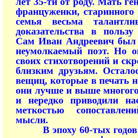
лет 35-ти от роду. Мать г
француженки, старинного 
семья весьма талантл
доказательства в польз
Сам Иван Андреевич был 
неумолкаемый поэт. Но о
своих стихотворений и ск
близким друзьям. Остало
вещиц, которые в печать не
они лучше и выше многого 
и нередко приводили на
меткостью сопоставлен
мысли.
В эпоху 60-тых годов 