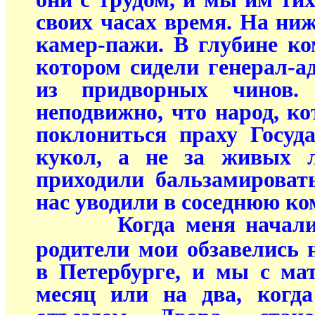
своих часах время. На ниж
камер-пажи. В глубине к
котором сидели генерал-а
из придворных чино
неподвижно, что народ, к
поклониться праху Госуд
кукол, а не за живых л
приходили бальзамироват
нас уводили в соседнюю ко
Когда меня начали 
родители мои обзавелись
в Петербурге, и мы с ма
месяц или на два, когд