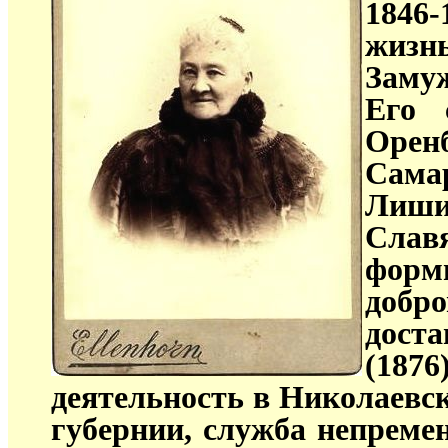
1846
жизн
Заму
Его 
Орен
Сама
Лиши
Слав
форм
добро
дост
(18
деятельность в Николаевск
губернии, служба непреме