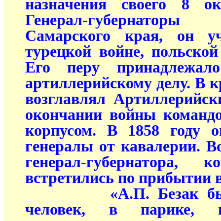
назначения своего 8 о
Генерал-губернаторы
Самарского края, он уч
турецкой войне, польской
Его перу принадлежал
артиллерийскому делу. В 
возглавлял Артиллерийск
окончании войны команд
корпусом. В 1858 году 
генералы от кавалерии. В
генерал-губернатора
встретились по прибытии 
«А.П. Безак был н
человек, в парике, в