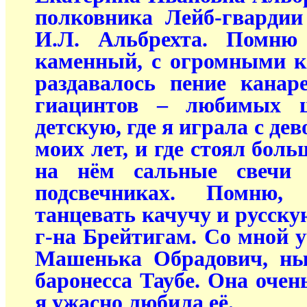
полковника Лейб-гвардии
И.Л. Альбрехта. Помню
каменный, с огромными к
раздавалось пение канар
гиацинтов – любимых ц
детскую, где я играла с де
моих лет, и где стоял боль
на нём сальные свечи
подсвечниках. Помню
танцевать качучу и русску
г-на Брейтигам. Со мной 
Машенька Обрадович, н
баронесса Таубе. Она очен
я ужасно любила её.