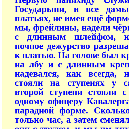
Государыни, и все дам
платьях, не имея ещё форм
мы, фрейлины, надели чёр
с длинным шлейфом, ко
ночное дежурство разреша
к платью. На голове был к
на лбу и с длинным кре
надевался, как всегда,
стояли на ступенях у с
второй ступени стояли 
одному офицеру Кавалерга
парадной форме. Скольк
только час, а затем сменя
они с трудом, и мы им ти