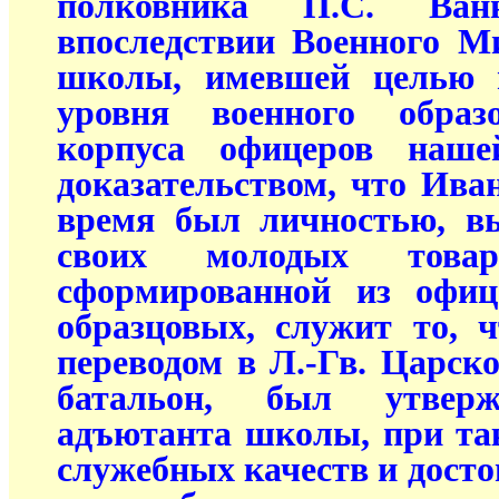
полковника П.С. Ванн
впоследствии Военного М
школы, имевшей целью п
уровня военного образ
корпуса офицеров на
доказательством, что Ива
время был личностью, в
своих молодых това
сформированной из офиц
образцовых, служит то, ч
переводом в Л.-Гв. Царск
батальон, был утвер
адъютанта школы, при та
служебных качеств и досто