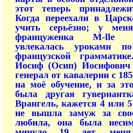
этот теперь принадлежи
Когда переехали в Царск
учить серьёзно; у мен
француженка M-lle 
увлекалась уроками п
французской грамматик
Иосиф (Осип) Иосифович 
генерал от кавалерии с 185
на моё обучение, и за эт
была другая гувернант
Врангель, кажется 4 или 5
не вышла замуж за свое
любила, она была несим
минуло 19 лет, меня