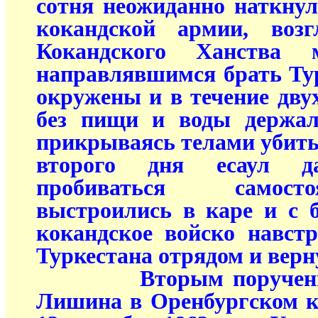
сотня неожиданно наткну
кокандской армии, возг
Кокандского Ханства 
направлявшимся брать Ту
окружены и в течение двух
без пищи и воды держал
прикрываясь телами убиты
второго дня есаул д
пробиваться самост
выстроились в каре и с 
кокандское войско навст
Туркестана отрядом и верн
Вторым поручением,
Лишина в Оренбургском к