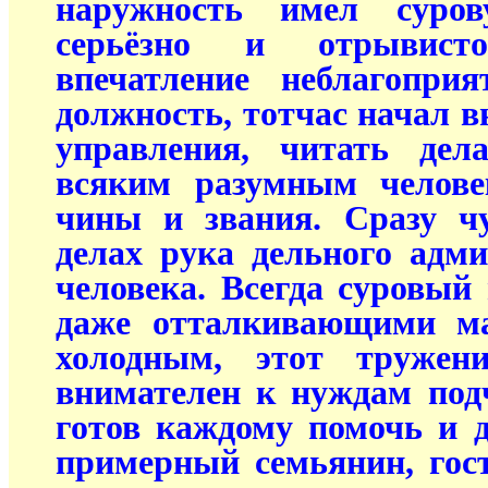
наружность имел суров
серьёзно и отрывист
впечатление неблагопри
должность, тотчас начал в
управления, читать дел
всяким разумным челове
чины и звания. Сразу чу
делах рука дельного адм
человека. Всегда суровый 
даже отталкивающими ма
холодным, этот тружен
внимателен к нуждам под
готов каждому помочь и 
примерный семьянин, гос