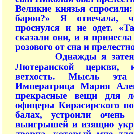
Великие князья спросили:
барон?» Я отвечала, 
проснулся и не одет. «Т
сказали они, и я принесла
розового от сна и прелестно
Однажды я затея
Лютеранской церкви, 
ветхость. Мысль эт
Императрица Мария Алек
прекрасные вещи для ло
офицеры Кирасирского по
балах, устроили очень
выигрышей и изящно укра
дворца, который мне для