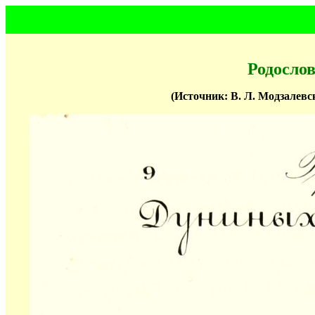
Родосло
(Источник: В. Л. Модзалевс