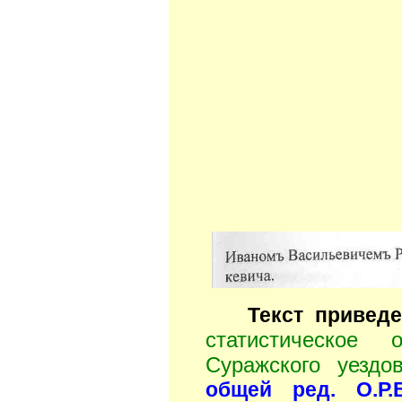
Текст привед
статистическое 
Суражского уездо
общей ред. О.Р.В