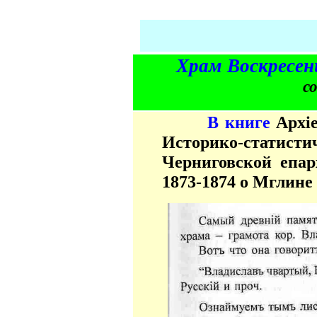
Храм Воскресен
с
В книге
Архi
Историко-стат
Черниговской епарх
1873-1874 о Мглине