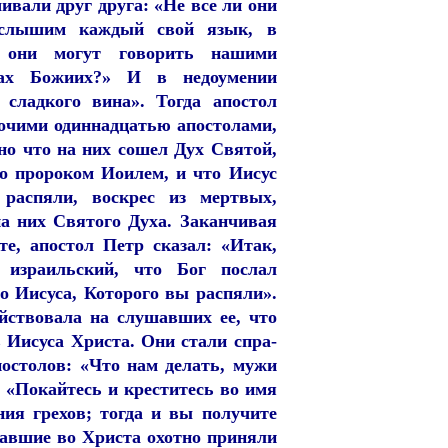
ивали друг друга: «Не все ли они
слышим каждый свой язык, в
 они могут говорить нашими
ах Божиих?» И в недоумении
 сладкого вина». Тогда апостол
рочими одиннадцатью апостолами,
 но что на них сошел Дух Святой,
но пророком Иоилем, и что Иисус
 распяли, воскрес из мертвых,
на них Святого Духа. Заканчивая
те, апостол Петр сказал: «Итак,
д израильский, что Бог послал
о Иисуса, Которого вы распяли».
йствовала на слушавших ее, что
 Иисуса Христа. Они стали спра-
остолов: «Что нам делать, мужи
 «Покайтесь и креститесь во имя
ия грехов; тогда и вы получите
вавшие во Христа охотно приняли