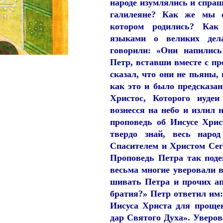
народе изумлялись и спраш
галилеяне? Как же мы 
котором родились? Как
языками о великих дел
говорили: «Они напились
Петр, вставши вместе с п
сказал, что они не пьяны,
как это и было предсказа
Христос, Которого иудеи
вознесся на небо и излил 
проповедь об Иисусе Хрис
твердо знай, весь наро
Спасителем и Христом Сег
Проповедь Петра так поде
весьма многие уверовали в
шивать Петра и прочих ап
братия?» Петр ответил им:
Иисуса Христа для прощен
дар Святого Духа». Уверо