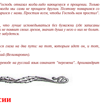
осподь отказал когда-либо кающемуся в прощении. Только
 когда мы сами не прощаем другим. Поэтому помиримся со
ирился с нами. Простим всем, чтобы Господь нам простил".
, что лучше исповедываться без бумажки (где записаны
ек не помнит своих грехов, значит душа у него о них не болит.
е забудется.
я глаза на два пути: на тот, которым идет он, и тот,
.
ий (Велимирович).
ереводе на русский язык означает "перемена". Архимандрит
сии