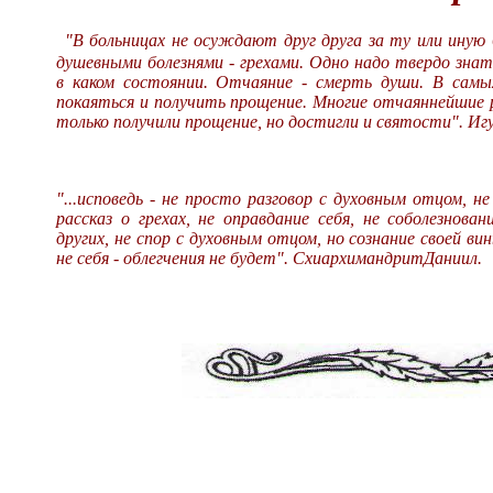
"В больницах не осуждают друг друга за ту или иную 
душевными болезнями - грехами. Одно надо твердо знат
в каком состоянии. Отчаяние - смерть души. В сам
покаяться и получить прощение. Многие отчаяннейшие 
только получили прощение, но достигли и святости". Иг
"...исповедь - не просто разговор с духовным отцом, н
рассказ о грехах, не оправдание себя, не соболезнова
других, не спор с духовным отцом, но сознание своей вин
не себя - облегчения не будет". СхиархимандритДаниил.