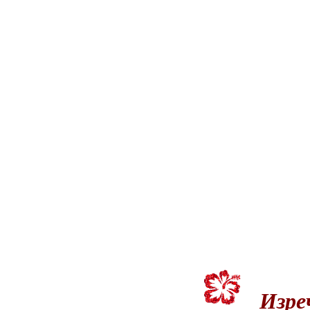
Изреч