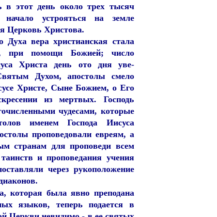
ь в этот день около трех тысяч
 начало устрояться на земле
ая Церковь Христова.
о Духа вера христианская стала
я, при помощи Божией; число
уса Христа день ото дня уве-
Святым Духом, апостолы смело
сусе Христе, Сыне Божием, о Его
скресении из мертвых. Господь
гочисленными чудесами, которые
толов именем Господа Иисуса
остолы проповедовали евреям, а
ым странам для проповеди всем
 таинств и проповедания учения
поставляли через рукоположение
диаконов.
а, которая была явно преподана
ных языков, теперь подается в
й Церкви невидимо - в ее святых