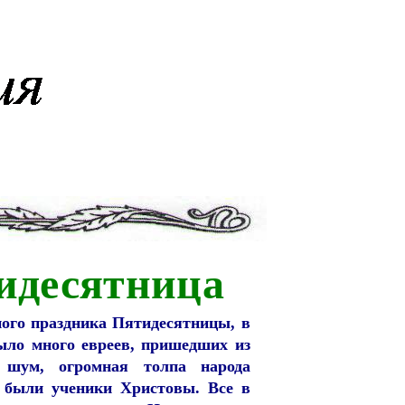
тидесятница
ного праздника Пятидесятницы, в
ыло много евреев, пришедших из
 шум, огромная толпа народа
е были ученики Христовы. Все в