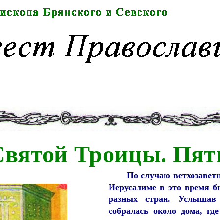
 Святой Троицы. Пя
По случаю ветхозавет
Иерусалиме в это время б
разных стран. Услышав
собралась около дома, гд