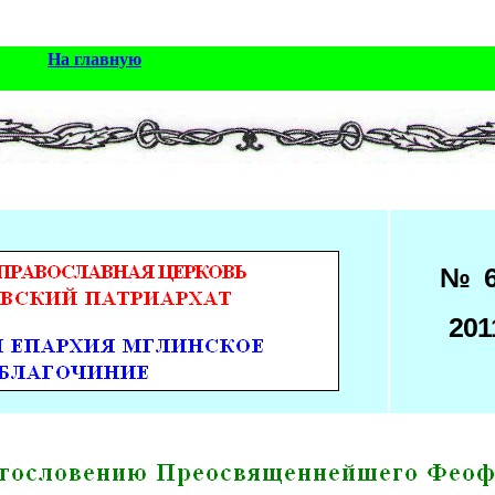
На главную
№ 
201