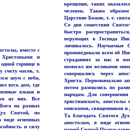
крещение, таких оказалос
человек. Таким образом
Царствие Божие, т. е. свят
Со дня сошествия Святог
быстро распространятьс
верующих в Господа Иис
личивалось. Научаемые 
остолы, вместе с
проповедовали всем об Ии
 Христовыми и
страданиях за нас и во
одной горнице в
помогал им великими мно
 счету часов, т.
совершались через апос
ался шум с неба,
Христа. Первоначально ап
ил весь дом, где
потом разошлись по разн
гненные языки и
народам. Для совершения
ом из них. Все
христианского, апостолы 
 Бога на разных
епископов, священников и 
Дух Святой, по
Та благодать Святого Дух
в виде огненных
апостолам, в виде огнен
особность и силу
нашей Святой Православно