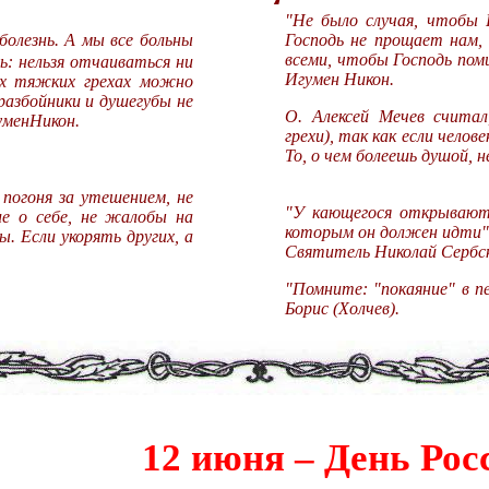
"Не было случая, чтобы Г
болезнь. А мы все больны
Господь не прощает нам,
всеми, чтобы Господь пом
ь: нельзя отчаиваться ни
Игумен Никон.
ых тяжких грехах можно
разбойники и душегубы не
О. Алексей Мечев считал
уменНикон.
грехи), так как если челов
То, о чем болеешь душой, н
е погоня за утешением, не
"У кающегося открываютс
ние о себе, не жалобы на
которым он должен идти"
ы. Если укорять других, а
Святитель Николай Сербск
"Помните: "покаяние" в п
Борис (Холчев).
12 июня – День Рос