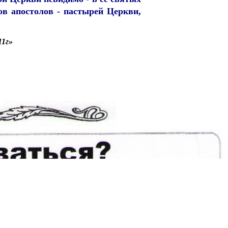
ов апостолов - пастырей Церкви,
11г»