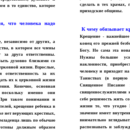
сделать в тех храмах, 
ом в то единство, которое
приходские общины.
я, что человека надо
К чему обязывает к
Крещение - важнейшее
, независимо от других, а
конец его прежней безб
ства, в котором все члены
Богу. Но сама эта нова
 за друга ответственны.
Нужны большие уси
быть духовно близкими со
наклонности, приобрес
церковной жизни. Взрослые,
человеку и приходит на
я ответственность за их
Таинствах (в первую
щать их к церковной жизни
Священное Писание 
ения. Конечно, основная
священнослужителями 
, поскольку именно они
себе решимость жить со
 При таком понимании и
жизни то, что угодно
ителей, крещение ребенка в
значение имеет внутрен
 же нет верующих крестных,
внимательно вглядыва
ь младенца лишь по обычаю
распознавать и заблуж
 готовы должным образом