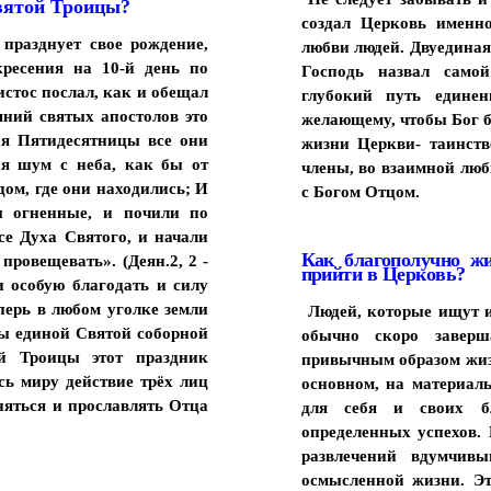
вятой Троицы?
создал Церковь именн
празднует свое рождение,
любви людей. Двуединая
кресения на 10-й день по
Господь назвал само
стос послал, как и обещал
глубокий путь единен
яний святых апостолов это
желающему, чтобы Бог б
ня Пятидесятницы все они
жизни Церкви- таинств
ся шум с неба, как бы от
члены, во взаимной любв
дом, где они находились; И
с Богом Отцом.
ы огненные, и почили по
се Духа Святого, и начали
Как благополучно ж
провещевать». (Деян.2, 2 -
прийти в Церковь?
и особую благодать и силу
перь в любом уголке земли
Людей, которые ищут 
ны единой Святой соборной
обычно скоро заверш
й Троицы этот праздник
привычным образом жизн
сь миру действие трёх лиц
основном, на материал
няться и прославлять Отца
для себя и своих б
определенных успехов. 
развлечений вдумчив
осмысленной жизни. Эт