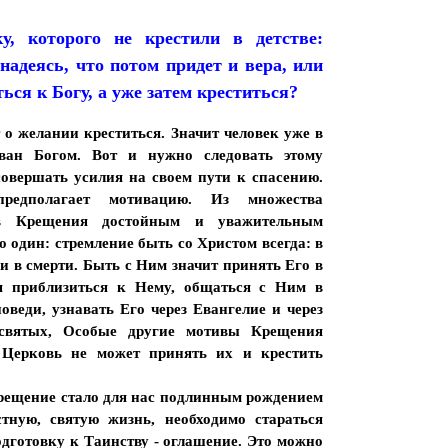
у, которого не крестили в детстве:
 надеясь, что потом придет и вера, или
ься к Богу, а уже затем креститься?
 о желании креститься. Значит человек уже в
зван Богом. Вот и нужно следовать этому
совершать усилия на своем пути к спасению.
редполагает мотивацию. Из множества
ов Крещения достойным и уважительным
 один: стремление быть со Христом всегда: в
 и в смерти. Быть с Ним значит принять Его в
ся приблизиться к Нему, общаться с Ним в
оведи, узнавать Его через Евангелие и через
святых, Особые другие мотивы Крещения
 Церковь не может принять их и крестить
Крещение стало для нас подлинным рождением
тную, святую жизнь, необходимо стараться
одготовку к Таинству - оглашение. Это можно