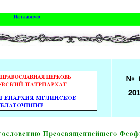
На главную
№ 
20