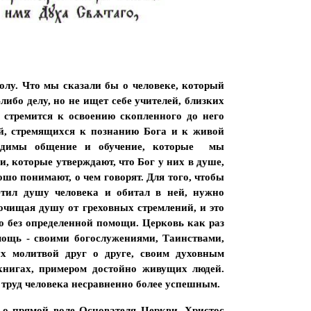
лу. Что мы сказали бы о человеке, который
либо делу, но не ищет себе учителей, близких
 стремится к освоению скопленного до него
й, стремящихся к познанию Бога и к живой
ходимы общение и обучение, которые мы
, которые утверждают, что Бог у них в душе,
ошо понимают, о чем говорят. Для того, чтобы
етил душу человека и обитал в ней, нужно
 очищая душу от греховных стремлений, и это
 без определенной помощи. Церковь как раз
мощь - своими богослужениями, Таинствами,
х молитвой друг о друге, своим духовным
книгах, примером достойно живущих людей.
 труд человека несравненно более успешным.
 о прямой воле Основателя Церкви. Христос