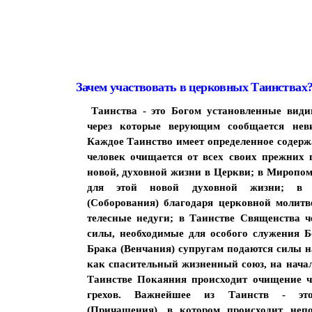
Зачем участвовать в церковных Таинствах
Таинства - это Богом установленные вид
через которые верующим сообщается нев
Каждое Таинство имеет определенное содер
человек очищается от всех своих прежних 
новой, духовной жизни в Церкви; в Миропом
для этой новой духовной жизни; в Т
(Соборования) благодаря церковной молит
телесные недуги; в Таинстве Священства ч
силы, необходимые для особого служения Б
Брака (Венчания) супругам подаются силы на
как спасительный жизненный союз, на нача
Таинстве Покаяния происходит очищение ч
грехов. Важнейшее из Таинств - это
(Причащения), в котором происходит непо