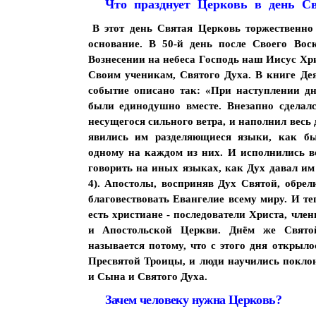
Что празднует Церковь в день С
В этот день Святая Церковь торжественно 
основание. В 50-й день после Своего Вос
Вознесении на небеса Господь наш Иисус Хри
Своим ученикам, Святого Духа. В книге Де
событие описано так: «При наступлении д
были единодушно вместе. Внезапно сделал
несущегося сильного ветра, и наполнил весь 
явились им разделяющиеся языки, как б
одному на каждом из них. И исполнились в
говорить на иных языках, как Дух давал им 
4). Апостолы, восприняв Дух Святой, обрел
благовествовать Евангелие всему миру. И те
есть христиане - последователи Христа, чле
и Апостольской Церкви. Днём же Свято
называется потому, что с этого дня открыло
Пресвятой Троицы, и люди научились покло
и Сына и Святого Духа.
Зачем человеку нужна Церковь?