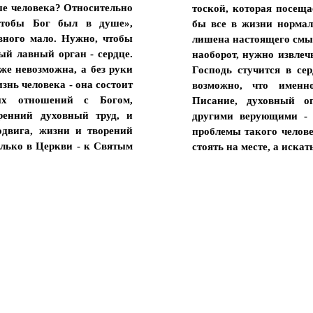
уше человека? Относительно
тоской, которая посеща
 чтобы Бог был в душе»,
бы все в жизни нормаль
вного мало. Нужно, чтобы
лишена настоящего смысл
мый лавный орган - сердце.
наоборот, нужно извлеч
же невозможна, а без руки
Господь стучится в се
знь человека - она состоит
возможно, что именн
ых отношений с Богом,
Писание, духовный о
ренний духовный труд, и
другими верующими - 
одвига, жизни и творений
проблемы такого челов
олько в Церкви - к Святым
стоять на месте, а иска