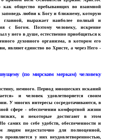
о как общество пребывающих во взаимной
 заповедь любви к Богу и ближнему, которую
й главной, выражает наиболее полный и
ия с Богом. Поэтому человеку, искренне
ыл у него в душе, естественно приобщиться к
енного духовного организма, в котором его
и, являют единство во Христе, а через Него -
ивущему (по мирским меркам) человеку
истину, немного. Период юношеских исканий
ается» и человек удовлетворяется своим
и. У многих интересы сосредотачиваются, в
ьной сфере - обеспечении комфортной жизни
лизких, и некоторые достигают в этом
Но самих по себе удобств, обеспеченности и
ым людям недостаточно для полноценной,
о проявляется у них неудовлетворенностью,