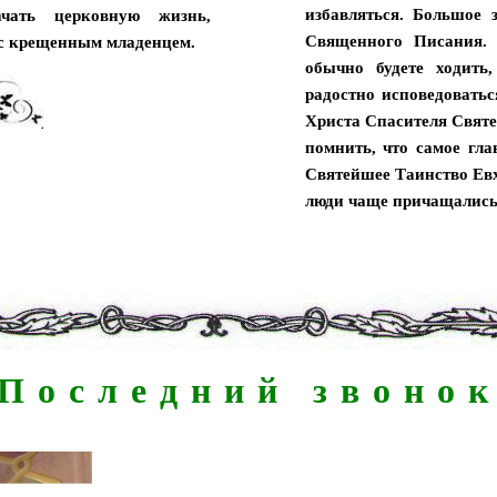
избавляться. Большое 
ачать церковную жизнь,
Священного Писания.
с крещенным младенцем.
обычно будете ходить
радостно исповедоватьс
Христа Спасителя Свят
помнить, что самое гл
Святейшее Таинство Евх
люди чаще причащались
Последний звоно