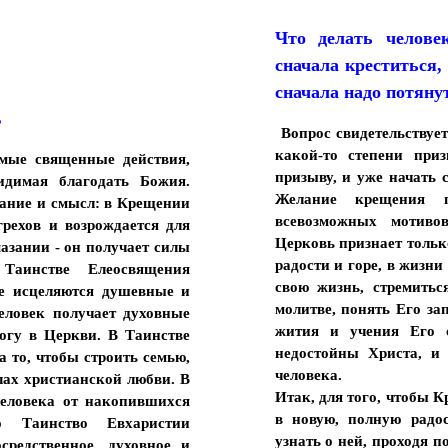
Что делать человек
сначала креститься,
сначала надо потянут
?
Вопрос свидетельствует
какой-то степени при
имые священные действия,
призыву, и уже начать 
идимая благодать Божия.
Желание крещения п
жание и смысл: в Крещении
всевозможных мотив
грехов и возрождается для
Церковь признает только
азании - он получает силы
радости и горе, в жизни
аинстве Елеосвящения
свою жизнь, стремить
ве исцеляются душевные и
молитве, понять Его зап
еловек получает духовные
жития и учения Его 
огу в Церкви. В Таинстве
недостойны Христа, и
 то, чтобы строить семью,
человека.
лах христианской любви. В
Итак, для того, чтобы 
еловека от накопившихся
в новую, полную радос
 Таинство Евхаристии
узнать о ней, проходя п
средственное, духовное и