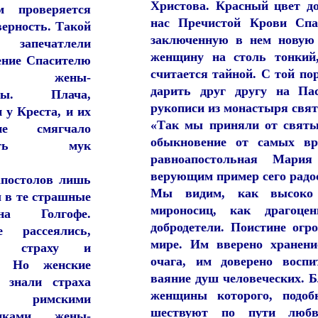
Христова. Красный цвет д
ем проверяется
нас Пречистой Крови Спа
верность. Такой
заключенную в нем новую
ю запечатлели
женщину на столь тонкий
ение Спасителю
считается тайной. С той п
ые жены-
дарить друг другу на Па
ицы. Плача,
рукописи из монастыря свят
 у Креста, и их
«Так мы приняли от святы
ние смягчало
обыкновение от самых вр
ность мук
равноапостольная Мария
верующим пример сего радо
апостолов лишь
Мы видим, как высоко 
 в те страшные
мироносиц, как драгоц
а Голгофе.
добродетели. Поистине ог
е рассеялись,
мире. Им вверено хранени
сь страху и
очага, им доверено восп
. Но женские
ваяние душ человеческих. Бл
е знали страха
женщины которого, подоб
 римскими
шествуют по пути любв
иками, жены-