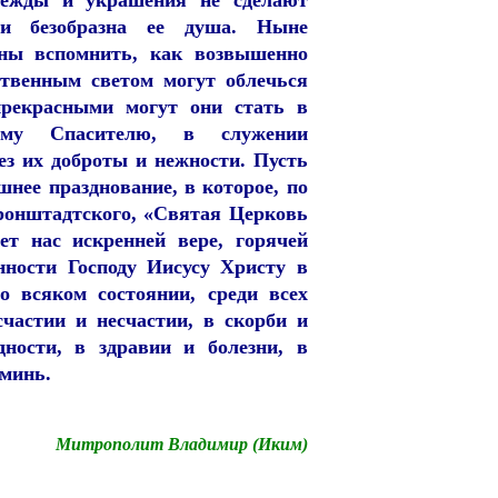
ежды и украшения не сделают
ли безобразна ее душа. Ныне
ны вспомнить, как возвышенно
ственным светом могут облечься
прекрасными могут они стать в
ному Спасителю, в служении
з их доброты и нежности. Пусть
шнее празднование, в которое, по
ронштадтского, «Святая Церковь
ет нас искренней вере, горячей
нности Господу Иисусу Христу в
о всяком состоянии, среди всех
счастии и несчастии, в скорби и
дности, в здравии и болезни, в
Аминь.
Митрополит Владимир (Иким)