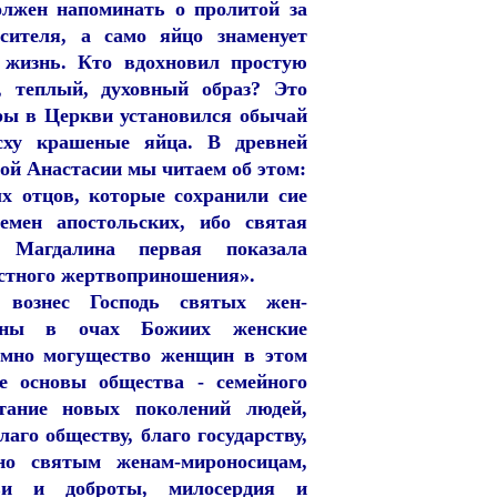
олжен напоминать о пролитой за
сителя, а само яйцо знаменует
 жизнь. Кто вдохновил простую
, теплый, духовный образ? Это
оры в Церкви установился обычай
сху крашеные яйца. В древней
ой Анастасии мы читаем об этом:
х отцов, которые сохранили сие
емен апостольских, ибо святая
 Магдалина первая показала
стного жертвоприношения».
вознес Господь святых жен-
енны в очах Божиих женские
ромно могущество женщин в этом
е основы общества - семейного
итание новых поколений людей,
аго обществу, благо государству,
но святым женам-мироносицам,
и и доброты, милосердия и