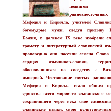
подвигом с
равноапостольных
Мефодия и Кирилла, учителей Славянс
богомудрые мужи, следуя призыву 
Божия, в далеком IX веке изобрели с
грамоту и литературный славянский яз
проповедью они посеяли семена Слова
сердцах язычников-славян, террит
обосновавшихся по соседству с Виза
империей. Чествование святых равноап
Мефодия и Кирилла стало общим пр
единства всего мирового славянского со
сохранившего через века свое самосозна
славянские языки, свою культурно-ист