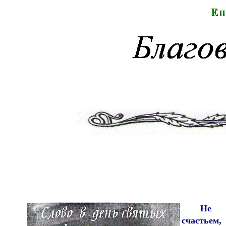
Не 
счастьем