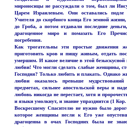
мироносицы не рассуждали о том, был ли Иис
Царем Израилевым. Они оставались подле 
Учителя до скорбного конца Его земной жизни
до Гроба, а потом отдавали последние деньги
драгоценное миро и помазать Его Пречи
погребения.
Как трогательны эти простые движения ж
приготовить кров и пищу живым, отдать пос
умершим. И какое величие в этой безыскусной
любви! Что могли сделать слабые женщины, ст
Господня? Только любить и плакать. Однако ж
любви оказалось превыше мудрствований
предметах, сильнее апостольской веры и над
любовь никогда не перестает, хотя и пророчест
и языки умолкнут, и знание упразднится (1 Кор. 
Воскресшему Спасителю не нужно было дорог
которое женщины несли к Его уже опустевш
драгоценна в очах Господних была не зна