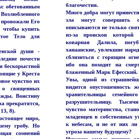
благочестия.
ус обетованным
Много добра могут принести
Возлюбленного
зла могут совершить 
, провожали Его
описываются не только свят
, чтобы купить
из-за происков которой
стое Тело для
коварная Далила, погу
ханаанские, увлекшие народ
енской души -
сблизиться с горящим огн
ледние почести
ибо она походит на смерт
 и бескорыстной
блаженный Марк Ефесский.
оящие у Креста
Увы, одной из страшнейш
ивое чувство их
видится опустошенность 
 о священных
хранительницы семейног
ежды. Воистину
разрушительницу. Тыся
ва прекратятся,
чувство материнства, стан
13, 8).
младенцев в собственных у
остоящее миро,
к небесам, и не от них л
ему гробу. Но
угроза нашему будущему?
ющая сомнений