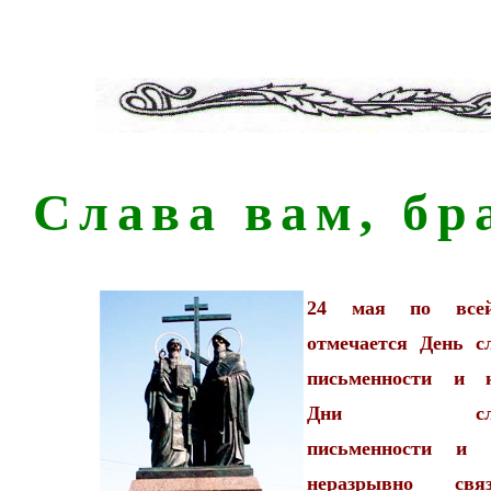
Слава вам, бр
24 мая по всей
отмечается День с
письменности и к
Дни славя
письменности и 
неразрывно св