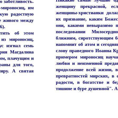
Никакие самые лучшие од
 заботливость.
женщину прекрасной, ес
-мироносиц, им
женщины-христианки долж
кую радостную
их призвание, каким Боже
е живого между
они, какими невыразимо 
6).
последовании Милосерд
стить об этом
ближним, сиротствующим бе
из мироносиц,
напомнит об атом и сегодня
ус изгнал семь
слову праведного Иоанна К
рия Магдалина
примером мироносиц науча
им, плачущим и
любви и неизменной преда
раны для того,
продолжение всей жизни, в
иру. А святая
превратностей мирских, в 
радости, в богатстве и бе
тишине и буре душевной". 