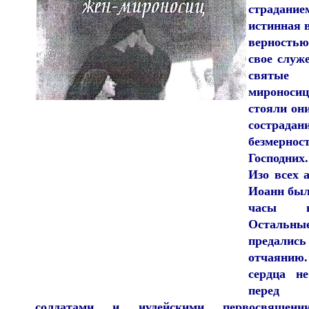
страдани
истинная 
верность
свое служ
свят
миронос
стояли они
сострада
безмер
Господних.
Изо всех 
Иоанн был
часы н
Остальны
предали
отчаянию
сердца н
перед
солдатами и иудейскими первосвященн