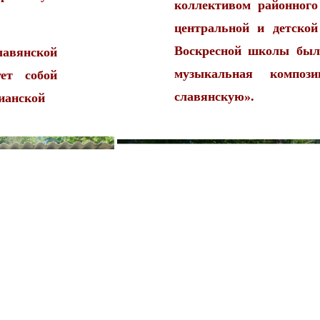
коллективом районног
центральной и детской
Воскресной школы был
лавянской
музыкальная композ
ет собой
славянскую».
ианской