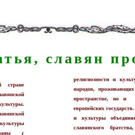
атья, славян пр
религиозности и куль
 стране
народов, проживающих
лавянской
пространстве, но и 
ультуры.
европейских государств
нской
и культуры объединя
культуры
славянского братств
язаны с