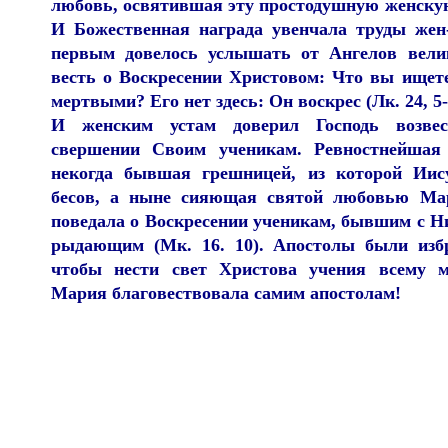
любовь, освятившая эту простодушную женскую
И Божественная награда увенчала труды жен
первым довелось услышать от Ангелов вели
весть о Воскресении Христовом: Что вы ищет
мертвыми? Его нет здесь: Он воскрес (Лк. 24, 5-
И женским устам доверил Господь возве
свершении Своим ученикам. Ревностнейшая 
некогда бывшая грешницей, из которой Иис
бесов, а ныне сияющая святой любовью Ма
поведала о Воскресении ученикам, бывшим с Н
рыдающим (Мк. 16. 10). Апостолы были изб
чтобы нести свет Христова учения всему м
Мария благовествовала самим апостолам!