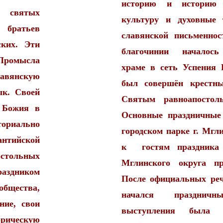
историю и историю 
вятых
культуру и духовные 
 братьев
славянской письменно
ких. Эти
благочинии началось
Промысла
храме в сеть Успения 
лавянскую
был совершён крестн
ык. Своей
Святым равноапосто
 Божия в
Основные праздничные
ориально
городском парке г. Мгл
нтийской
к гостям праздника
остольных
Мглинского округа п
аздником
После официальных реч
общества,
начался празднич
ние, свои
выступления была п
орическую