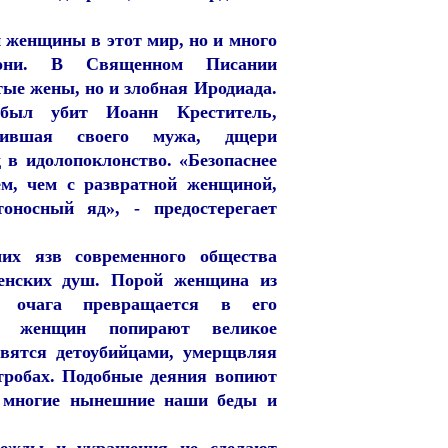
 женщины в этот мир, но и много
они. В Священном Писании
ые жены, но и злобная Иродиада.
 был убит Иоанн Креститель,
бившая своего мужа, дщери
 в идолопоклонство. «Безопаснее
ем, чем с развратной женщиной,
оносный яд», - предостерегает
их язв современного общества
женских душ. Порой женщина из
о очага превращается в его
чи женщин попирают великое
овятся детоубийцами, умерщвляя
тробах. Подобные деяния вопиют
и многие нынешние наши беды и