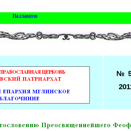
На главную
№ 
201